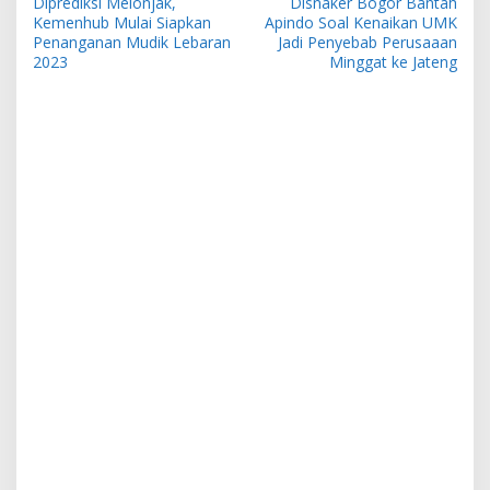
Diprediksi Melonjak,
Disnaker Bogor Bantah
a
Kemenhub Mulai Siapkan
Apindo Soal Kenaikan UMK
v
Penanganan Mudik Lebaran
Jadi Penyebab Perusaaan
2023
Minggat ke Jateng
i
g
a
s
i
p
o
s