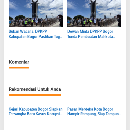
Bukan Wacana, DPKPP
Dewan Minta DPKPP Bogor
Kabupaten Bogor Pastikan Tugu
Tunda Pembuatan Mahkota
Pancakarsa Punya “Kepala”
Tugu Pancakarsa
Tahun Ini
Komentar
Rekomendasi Untuk Anda
Kejari Kabupaten Bogor Siapkan
Pasar Merdeka Kota Bogor
Tersangka Baru Kasus Korupsi
Hampir Rampung, Siap Tampung
RSUD Parung Rp9,1 Miliar, Publik
450 Pedagang dan Akhiri PKL
Diminta Bersiap
Berjualan di Trotoar