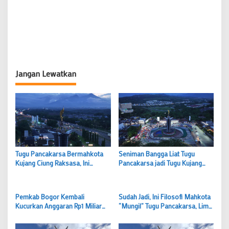
Jangan Lewatkan
Tugu Pancakarsa Bermahkota
Seniman Bangga Liat Tugu
Kujang Ciung Raksasa, Ini
Pancakarsa jadi Tugu Kujang
Filosofinya
Terbesar dan Tertinggi di
Indonesia
Pemkab Bogor Kembali
Sudah Jadi, Ini Filosofi Mahkota
Kucurkan Anggaran Rp1 Miliar
“Mungil” Tugu Pancakarsa, Lima
untuk Mahkota Tugu
Kujang dan Lambang Kabupaten
Pancakarsa
Bogor