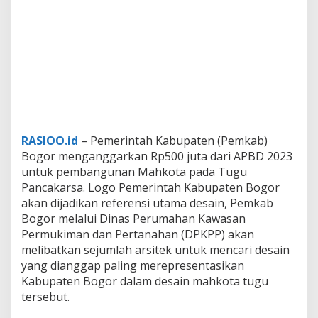
s
a
i
n
M
a
h
k
o
t
a
RASIOO.id
– Pemerintah Kabupaten (Pemkab)
T
Bogor menganggarkan Rp500 juta dari APBD 2023
u
untuk pembangunan Mahkota pada Tugu
g
Pancakarsa. Logo Pemerintah Kabupaten Bogor
u
P
akan dijadikan referensi utama desain, Pemkab
a
Bogor melalui Dinas Perumahan Kawasan
n
Permukiman dan Pertanahan (DPKPP) akan
c
melibatkan sejumlah arsitek untuk mencari desain
a
k
yang dianggap paling merepresentasikan
a
Kabupaten Bogor dalam desain mahkota tugu
r
tersebut.
s
a