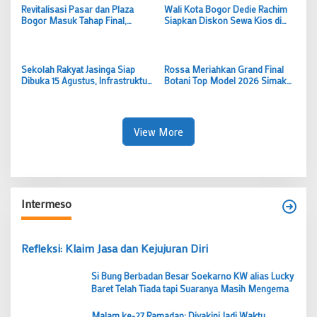
Revitalisasi Pasar dan Plaza
Wali Kota Bogor Dedie Rachim
Bogor Masuk Tahap Final,
Siapkan Diskon Sewa Kios di
Skybridge ke Kebun Raya hingga
Pasar Merdeka, Pedagang Bisa
Kawasan Premium Disiapkan
Nikmati Tarif Murah Selama
Tiga Bulan
Sekolah Rakyat Jasinga Siap
Rossa Meriahkan Grand Final
Dibuka 15 Agustus, Infrastruktur
Botani Top Model 2026 Simak
Hampir Rampung Namun Krisis
Rangkaian Seleksi hingga
Air Bersih Masih Jadi PR
Malam Puncak
View More
Intermeso
Refleksi: Klaim Jasa dan Kejujuran Diri
Si Bung Berbadan Besar Soekarno KW alias Lucky
Baret Telah Tiada tapi Suaranya Masih Mengema
Malam ke-27 Ramadan: Diyakini Jadi Waktu