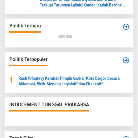
Terkuat Turunnya Lailatul Qadar, Ibadah Bernilai
Lebih dari 1000 Bulan
Budi Prasetyo Kembali Pimpin Golkar Kecamatan
Tangerang Periode 2026–2031
Politik Terbaru
Di Banten, Politik
|
28 Juni 2026
Politik Terpopuler
1
Rusli Prihatevy Kembali Pimpin Golkar Kota Bogor Secara
Aklamasi, Bidik Menang Legislatif dan Eksekutif
INDOCEMENT TUNGGAL PRAKARSA
Tapak Tilas