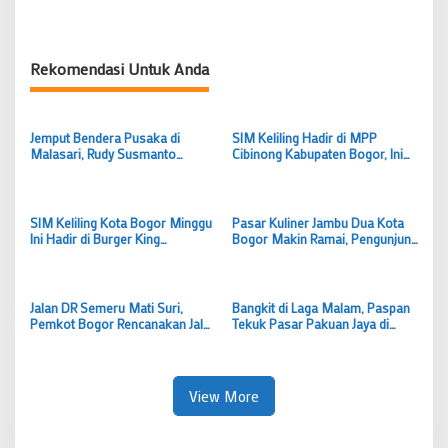
Rekomendasi Untuk Anda
Jemput Bendera Pusaka di
SIM Keliling Hadir di MPP
Malasari, Rudy Susmanto
Cibinong Kabupaten Bogor, Ini
Kobarkan Semangat Persatuan
Syarat dan Ketentuan
Kabupaten Bogor
Perpanjangan SIM
SIM Keliling Kota Bogor Minggu
Pasar Kuliner Jambu Dua Kota
Ini Hadir di Burger King
Bogor Makin Ramai, Pengunjung
Pajajaran, Cek Syarat dan
Keluhkan Tempat Duduk hingga
Jadwalnya
Asap Rokok
Jalan DR Semeru Mati Suri,
Bangkit di Laga Malam, Paspan
Pemkot Bogor Rencanakan Jalur
Tekuk Pasar Pakuan Jaya di
Dua Arah, Dedie A Rachim Bisa
Walikota Cup 2026
Mempersingkat Waktu
View More