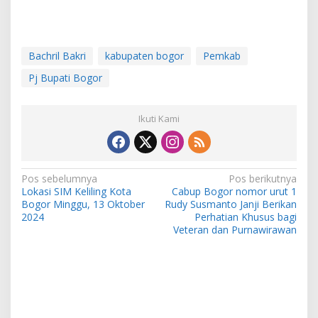
Bachril Bakri
kabupaten bogor
Pemkab
Pj Bupati Bogor
Ikuti Kami
Navigasi
Pos sebelumnya
Pos berikutnya
Lokasi SIM Keliling Kota
Cabup Bogor nomor urut 1
pos
Bogor Minggu, 13 Oktober
Rudy Susmanto Janji Berikan
2024
Perhatian Khusus bagi
Veteran dan Purnawirawan