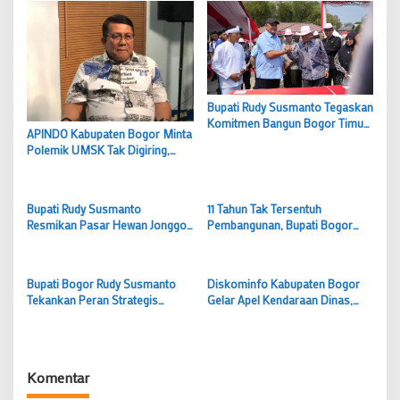
Bupati Rudy Susmanto Tegaskan
Komitmen Bangun Bogor Timur
APINDO Kabupaten Bogor Minta
sebagai Pusat Pertumbuhan
Polemik UMSK Tak Digiring,
Ekonomi Baru
Tunggu Putusan Hukum
Berkekuatan Tetap
Bupati Rudy Susmanto
11 Tahun Tak Tersentuh
Resmikan Pasar Hewan Jonggol,
Pembangunan, Bupati Bogor
Dorong Bogor Timur Jadi Pusat
Rudy Susmanto Hadirkan Wajah
Pertumbuhan Ekonomi Baru
Baru SDN Tegal Benteng Cariu
Bupati Bogor Rudy Susmanto
Diskominfo Kabupaten Bogor
Tekankan Peran Strategis
Gelar Apel Kendaraan Dinas,
Camat dalam Tingkatkan
Perkuat Tertib Pengelolaan Aset
Pelayanan Publik
Daerah
Komentar