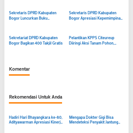
Kabupaten Bogor Berkilau
dalam Lensa
Sekretaris DPRD Kabupaten
Sekretaris DPRD Kabupaten
Bogor Luncurkan Buku
Bogor Apresiasi Kepemimpinan
“Emansipasi” untuk Optimalkan
Asmawa Tosepu
Fungsi Dewan
Sekretariat DPRD Kabupaten
Pelantikan KPPS Citeureup
Bogor Bagikan 400 Takjil Gratis
Diiringi Aksi Tanam Pohon,
Sekretaris DPRD : Tindakan
nyata untuk jaga kelestarian
alam
Komentar
Rekomendasi Untuk Anda
Hadiri Hari Bhayangkara ke-80,
Mengapa Dokter Gigi Bisa
Adityawarman Apresiasi Kinerja
Mendeteksi Penyakit Jantung
Polri
dan Diabetes Lebih Awal?