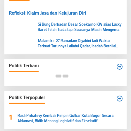
Refleksi: Klaim Jasa dan Kejujuran Diri
Si Bung Berbadan Besar Soekarno KW alias Lucky
Baret Telah Tiada tapi Suaranya Masih Mengema
Malam ke-27 Ramadan: Diyakini Jadi Waktu
Terkuat Turunnya Lailatul Qadar, Ibadah Bernilai
Lebih dari 1000 Bulan
Budi Prasetyo Kembali Pimpin Golkar Kecamatan
Tangerang Periode 2026–2031
Politik Terbaru
Di Banten, Politik
|
28 Juni 2026
Politik Terpopuler
1
Rusli Prihatevy Kembali Pimpin Golkar Kota Bogor Secara
Aklamasi, Bidik Menang Legislatif dan Eksekutif