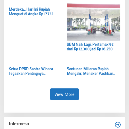
Merdeka… Hari Ini Rupiah
Menguat di Angka Rp 17.732
BBM Naik Lagi, Pertamax 92
dari Rp 12.300 jadi Rp 16.250
Ketua DPRD Sastra Winara
Santunan Miliaran Rupiah
Tegaskan Pentingnya
Mengalir, Menaker Pastikan
Kolaborasi di HJB ke-544:
Hak Korban KA Bekasi Tak
“Pembangunan Bogor Tidak
Terlewat
Bisa Sendiri”
View More
Intermeso