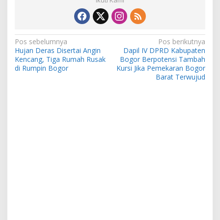
Ikuti Kami
Navigasi
Pos sebelumnya
Pos berikutnya
Hujan Deras Disertai Angin
Dapil IV DPRD Kabupaten
pos
Kencang, Tiga Rumah Rusak
Bogor Berpotensi Tambah
di Rumpin Bogor
Kursi Jika Pemekaran Bogor
Barat Terwujud