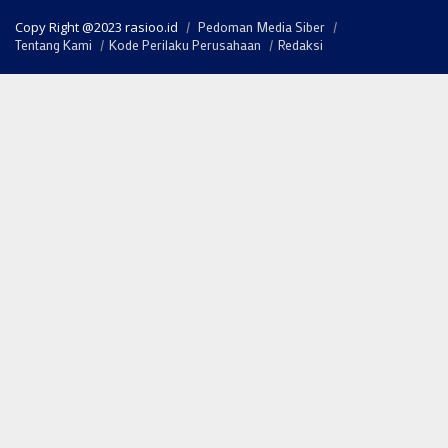
Copy Right @2023 rasioo.id
Pedoman Media Siber
Tentang Kami
Kode Perilaku Perusahaan
Redaksi