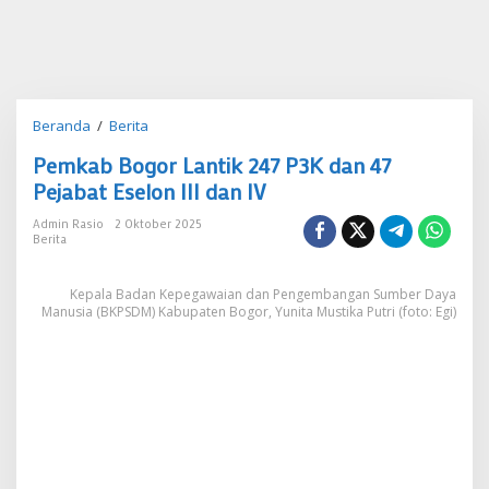
Pemkab
Beranda
/
Berita
Bogor
Pemkab Bogor Lantik 247 P3K dan 47
Lantik
247
Pejabat Eselon III dan IV
P3K
dan
Admin Rasio
2 Oktober 2025
Berita
47
Pejabat
Eselon
Kepala Badan Kepegawaian dan Pengembangan Sumber Daya
III
Manusia (BKPSDM) Kabupaten Bogor, Yunita Mustika Putri (foto: Egi)
dan
IV