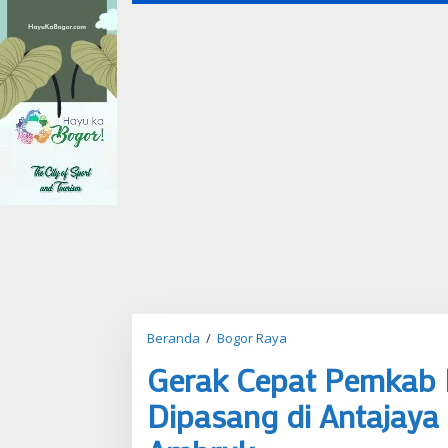
Beranda
/
Bogor Raya
G
e
Gerak Cepat Pemkab B
r
a
Dipasang di Antajaya
k
C
e