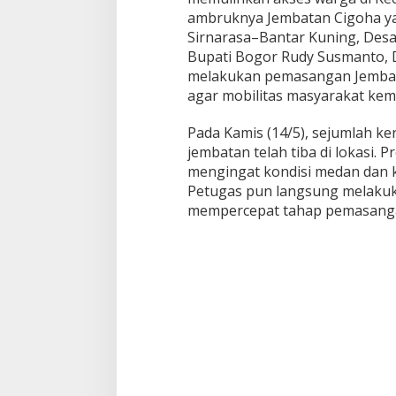
a
ambruknya Jembatan Cigoha 
y
a
Sirnarasa–Bantar Kuning, Desa 
U
Bupati Bogor Rudy Susmanto, 
s
melakukan pemasangan Jembata
a
agar mobilitas masyarakat kem
i
J
e
Pada Kamis (14/5), sejumlah ke
m
jembatan telah tiba di lokasi. 
b
mengingat kondisi medan dan k
a
Petugas pun langsung melakuk
t
a
mempercepat tahap pemasang
n
C
i
g
o
h
a
A
m
b
r