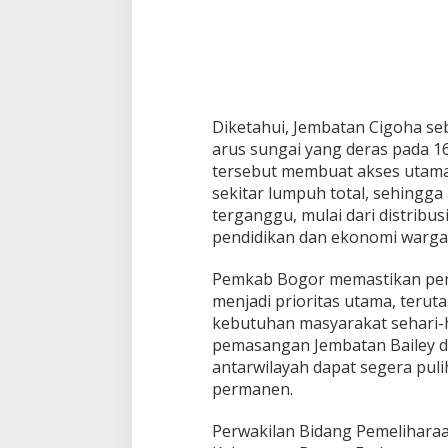
u
k
Diketahui, Jembatan Cigoha se
arus sungai yang deras pada 16
tersebut membuat akses utama
sekitar lumpuh total, sehingga
terganggu, mulai dari distribus
pendidikan dan ekonomi warga
Pemkab Bogor memastikan pen
menjadi prioritas utama, terut
kebutuhan masyarakat sehari-
pemasangan Jembatan Bailey di
antarwilayah dapat segera pu
permanen.
Perwakilan Bidang Pemelihara