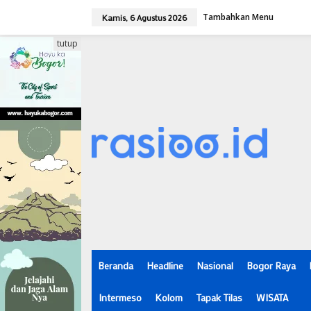
L
Tambahkan Menu
e
Kamis, 6 Agustus 2026
w
a
tutup
t
i
k
e
k
o
n
t
e
n
Beranda
Headline
Nasional
Bogor Raya
Intermeso
Kolom
Tapak Tilas
WISATA