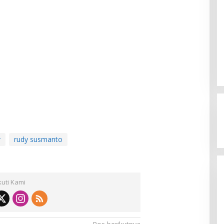
r
rudy susmanto
kuti Kami