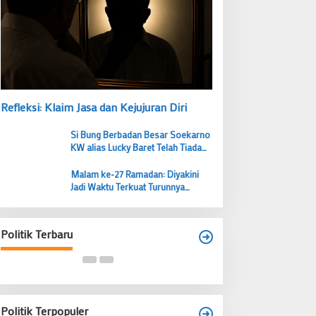
Refleksi: Klaim Jasa dan Kejujuran Diri
Si Bung Berbadan Besar Soekarno
KW alias Lucky Baret Telah Tiada
tapi Suaranya Masih Mengema
Malam ke-27 Ramadan: Diyakini
Jadi Waktu Terkuat Turunnya
Lailatul Qadar, Ibadah Bernilai Lebih
Budi Prasetyo Kembali Pimpin Golkar
dari 1000 Bulan
Kecamatan Tangerang Periode 2026–
2031
Politik Terbaru
Di Banten, Politik
|
28 Juni 2026
Politik Terpopuler