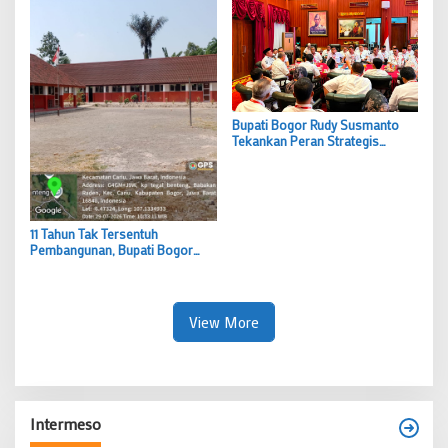
Bupati Bogor Rudy Susmanto
Tekankan Peran Strategis
Camat dalam Tingkatkan
Pelayanan Publik
11 Tahun Tak Tersentuh
Pembangunan, Bupati Bogor
Rudy Susmanto Hadirkan Wajah
Baru SDN Tegal Benteng Cariu
View More
Intermeso