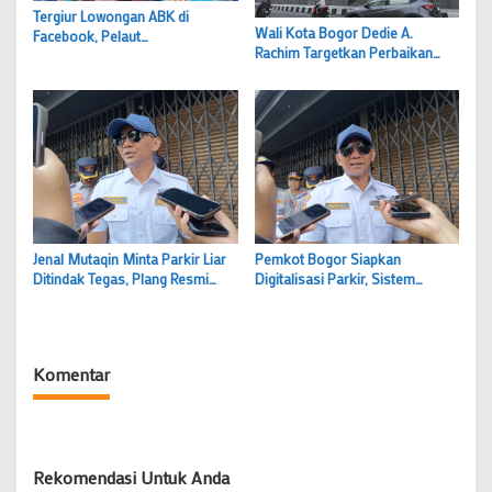
Tergiur Lowongan ABK di
Wali Kota Bogor Dedie A.
Facebook, Pelaut
Rachim Targetkan Perbaikan
Berpengalaman Asal Bogor Jadi
Lawang Salapan Rampung 16
Korban Penipuan “Saya Sudah
Agustus
Lima Kali Melaut”
Jenal Mutaqin Minta Parkir Liar
Pemkot Bogor Siapkan
Ditindak Tegas, Plang Resmi
Digitalisasi Parkir, Sistem
Dishub Belum Terpasang
Splitting Diklaim Cegah
Kebocoran PAD
Komentar
Rekomendasi Untuk Anda