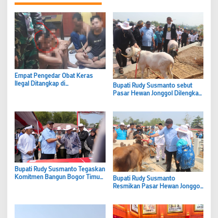
Empat Pengedar Obat Keras
Ilegal Ditangkap di
Bupati Rudy Susmanto sebut
Parungpanjang Bogor
Pasar Hewan Jonggol Dilengkapi
Hotel Hewan Berkapasitas
Ratusan Ekor
Bupati Rudy Susmanto Tegaskan
Komitmen Bangun Bogor Timur
Bupati Rudy Susmanto
sebagai Pusat Pertumbuhan
Resmikan Pasar Hewan Jonggol,
Ekonomi Baru
Dorong Bogor Timur Jadi Pusat
Pertumbuhan Ekonomi Baru