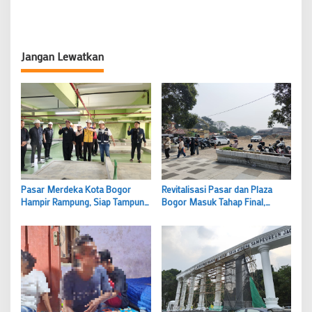
Jangan Lewatkan
Pasar Merdeka Kota Bogor
Revitalisasi Pasar dan Plaza
Hampir Rampung, Siap Tampung
Bogor Masuk Tahap Final,
450 Pedagang dan Akhiri PKL
Skybridge ke Kebun Raya hingga
Berjualan di Trotoar
Kawasan Premium Disiapkan