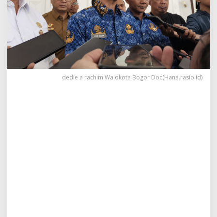
dedie a rachim Walokota Bogor Doc(Hana.rasio.id)