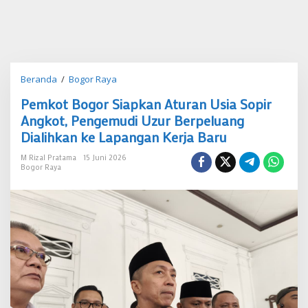
Pemkot
Beranda
/
Bogor Raya
Bogor
Pemkot Bogor Siapkan Aturan Usia Sopir
Siapkan
Aturan
Angkot, Pengemudi Uzur Berpeluang
Usia
Dialihkan ke Lapangan Kerja Baru
Sopir
Angkot,
M Rizal Pratama
15 Juni 2026
Pengemudi
Bogor Raya
Uzur
Berpeluang
Dialihkan
ke
Lapangan
Kerja
Baru