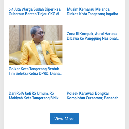
5,4 Juta Warga Sudah Diperiksa,
Musim Kemarau Melanda,
Gubernur Banten Tinjau CKG di
Dinkes Kota Tangerang Ingatkan
Kota Tangerang
Warga Waspadai ISPA
Zona III Kompak, Asrul Haruna
Dibawa ke Panggung Nasional
BEM PTMAI
Golkar Kota Tangerang Bentuk
Tim Seleksi Ketua DPRD, Diana
Rosiyana Diusulkan Jadi PAW
Rusdi
Dari RSIA Jadi RS Umum, RS
Polsek Karawaci Bongkar
Makiyah Kota Tangerang Bidik
Komplotan Curanmor, Penadah
Layanan Kesehatan Bertaraf
Ikut Diciduk
Internasional
View More