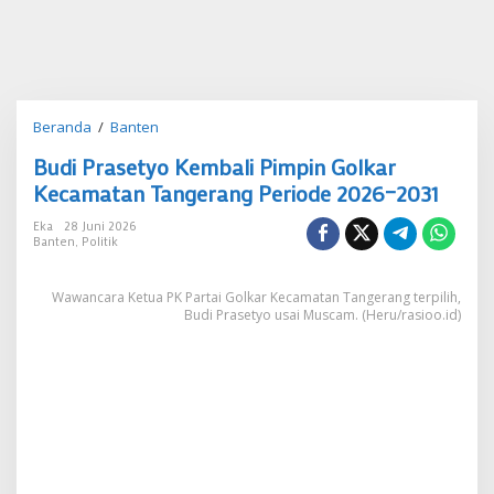
Budi
Beranda
/
Banten
Prasetyo
Budi Prasetyo Kembali Pimpin Golkar
Kembali
Pimpin
Kecamatan Tangerang Periode 2026–2031
Golkar
Kecamatan
Eka
28 Juni 2026
Banten
,
Politik
Tangerang
Periode
2026–
Wawancara Ketua PK Partai Golkar Kecamatan Tangerang terpilih,
2031
Budi Prasetyo usai Muscam. (Heru/rasioo.id)