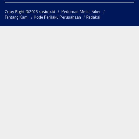
Copy Right @2023 rasioo.id
Pedoman Media Siber
Tentang Kami
Kode Perilaku Perusahaan
Redaksi