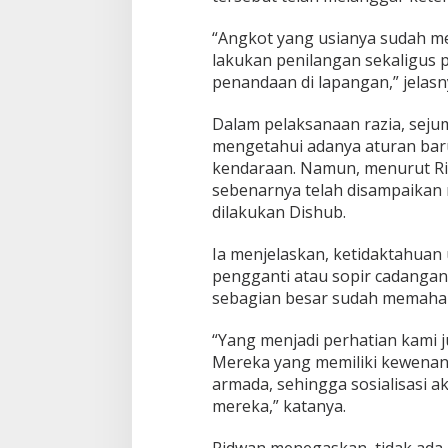
t
e
“Angkot yang usianya sudah me
r
lakukan penilangan sekaligus
a
p
penandaan di lapangan,” jelasn
k
a
Dalam pelaksanaan razia, sej
n
mengetahui adanya aturan baru
kendaraan. Namun, menurut Ri
sebenarnya telah disampaikan m
dilakukan Dishub.
Ia menjelaskan, ketidaktahuan
pengganti atau sopir cadangan
sebagian besar sudah memaham
“Yang menjadi perhatian kami j
Mereka yang memiliki kewena
armada, sehingga sosialisasi a
mereka,” katanya.