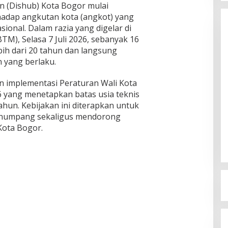
 (Dishub) Kota Bogor mulai
adap angkutan kota (angkot) yang
sional. Dalam razia yang digelar di
TM), Selasa 7 Juli 2026, sebanyak 16
ebih dari 20 tahun dan langsung
n yang berlaku.
 implementasi Peraturan Wali Kota
 yang menetapkan batas usia teknis
un. Kebijakan ini diterapkan untuk
mbali Pimpin Golkar
Jelang Musda XI 2026, Pendaftaran
enumpang sekaligus mendorong
Aklamasi, Bidik
Calon Ketua Golkar Kota Bogor Resmi
Kota Bogor.
an Eksekutif
Dibuka
1 Agustus 2026
Di Politik
|
28 Juli 2026