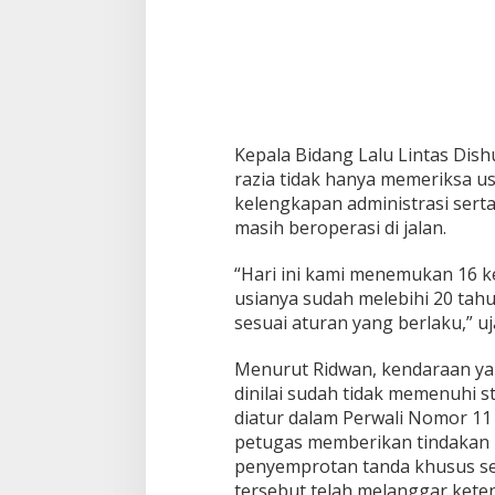
e
g
a
s
k
a
n
P
Kepala Bidang Lalu Lintas Dis
e
razia tidak hanya memeriksa u
r
kelengkapan administrasi serta
w
a
masih beroperasi di jalan.
l
i
“Hari ini kami menemukan 16
B
usianya sudah melebihi 20 tah
a
sesuai aturan yang berlaku,” uj
r
u
M
Menurut Ridwan, kendaraan yan
u
dinilai sudah tidak memenuhi 
l
diatur dalam Perwali Nomor 11 
a
petugas memberikan tindakan 
i
D
penyemprotan tanda khusus s
i
tersebut telah melanggar keten