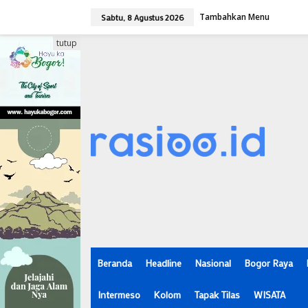
L
Tambahkan Menu
e
Sabtu, 8 Agustus 2026
w
a
tutup
t
i
k
e
k
o
n
t
e
n
Beranda
Headline
Nasional
Bogor Raya
Intermeso
Kolom
Tapak Tilas
WISATA