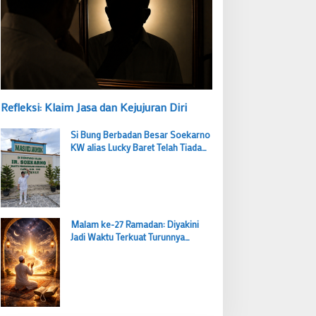
Refleksi: Klaim Jasa dan Kejujuran Diri
Si Bung Berbadan Besar Soekarno
KW alias Lucky Baret Telah Tiada
tapi Suaranya Masih Mengema
Malam ke-27 Ramadan: Diyakini
Jadi Waktu Terkuat Turunnya
Lailatul Qadar, Ibadah Bernilai Lebih
dari 1000 Bulan
Budi Prasetyo Kembali Pimpin Golkar