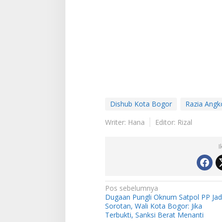
Dishub Kota Bogor
Razia Angk
Writer: Hana
Editor: Rizal
I
N
Pos sebelumnya
Dugaan Pungli Oknum Satpol PP Jad
a
Sorotan, Wali Kota Bogor: Jika
v
Terbukti, Sanksi Berat Menanti