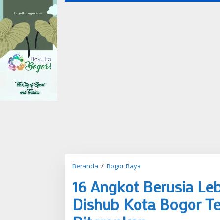
Beranda
/
Bogor Raya
1
6
16 Angkot Berusia Leb
A
n
Dishub Kota Bogor Te
g
k
o