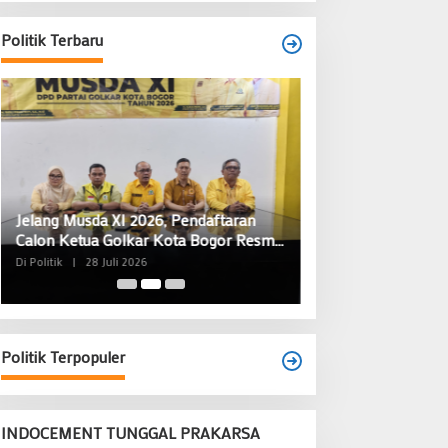
Kecamatan Tangerang Periode 2026–
2031
Politik Terbaru
Di Banten, Politik
|
28 Juni 2026
Politik Terpopuler
INDOCEMENT TUNGGAL PRAKARSA