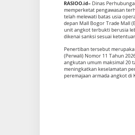
D
RASIOO.id–
Dinas Perhubungan
i
memperketat pengawasan terh
t
telah melewati batas usia opera
i
n
depan Mall Bogor Trade Mall (B
d
unit angkot terbukti berusia l
a
dikenai sanksi sesuai ketentua
k
,
Penertiban tersebut merupakan
D
i
(Perwali) Nomor 11 Tahun 2026
s
angkutan umum maksimal 20 tah
h
Rusli Prihatevy Ke
meningkatkan keselamatan p
u
Kota Bogor Secara 
peremajaan armada angkot di 
b
Menang Legislatif d
Di Bogor Raya, Politik
|
K
o
t
a
B
o
g
o
r
T