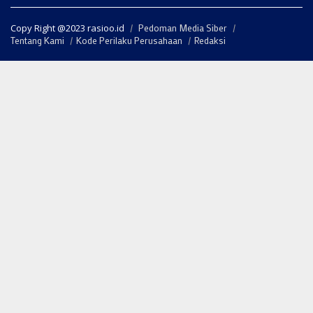
Copy Right @2023 rasioo.id
Pedoman Media Siber
Tentang Kami
Kode Perilaku Perusahaan
Redaksi