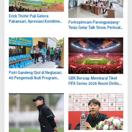
Erick Thohir Puji Gelora
Pakansari, Apresiasi Komitmen
Forkopimcam Parungpanjang–
Bupati Rudy Susmanto Bangun
Tenjo Gelar Talk Show, Perkuat
Sepak Bola Nasiona
Komunikasi Publik Hadapi
Hoaks di Era Digital
Polri Gandeng Ojol di Neglasari,
40 Pengemudi Ikuti Program
GBK Bersiap Membara! Tiket
Sabuk Kamtibmas
FIFA Series 2026 Resmi Dirilis,
Suporter Wajib Penuhi Syarat Ini