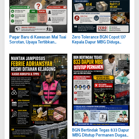
Pagar Baru di Kawasan Mal Tuai
Zero Tolerance BGN Copot 137
Sorotan, Upaya Tertibkan
Kepala Dapur MBG Diduga
Pengunjung atau Justru
Terlibat Pelanggaran dan
Merepotkan?
Penyimpangan Dana
BGN Bertindak Tegas 833 Dapur
MBG Ditutup Permanen Dugaan