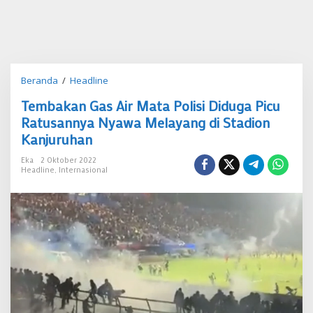
Tembakan
Beranda
/
Headline
Gas
Tembakan Gas Air Mata Polisi Diduga Picu
Air
Mata
Ratusannya Nyawa Melayang di Stadion
Polisi
Kanjuruhan
Diduga
Picu
Eka
2 Oktober 2022
Ratusannya
Headline
,
Internasional
Nyawa
Melayang
di
Stadion
Kanjuruhan