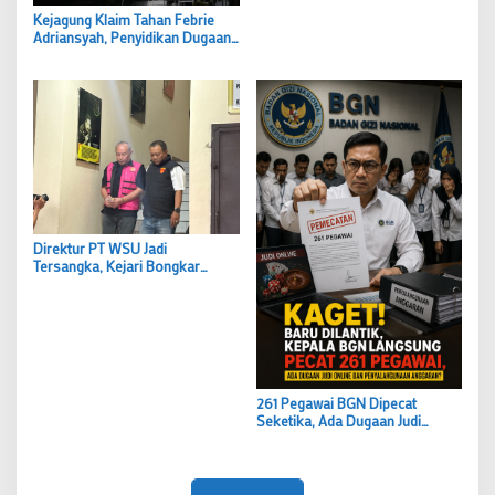
Keracunan Massal di Semarang
Kejagung Klaim Tahan Febrie
Jadi Alarm Nasional
Adriansyah, Penyidikan Dugaan
Korupsi dan TPPU Berlanjut
Direktur PT WSU Jadi
Tersangka, Kejari Bongkar
Dugaan Proyek Charter Pesawat
Rp5,49 Miliar yang Tak Pernah
Terbang
261 Pegawai BGN Dipecat
Seketika, Ada Dugaan Judi
Online hingga Penyalahgunaan
Anggaran MBG?