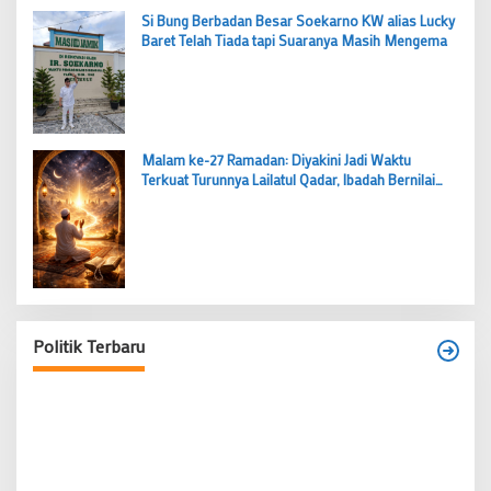
Si Bung Berbadan Besar Soekarno KW alias Lucky
Baret Telah Tiada tapi Suaranya Masih Mengema
Malam ke-27 Ramadan: Diyakini Jadi Waktu
Terkuat Turunnya Lailatul Qadar, Ibadah Bernilai
Lebih dari 1000 Bulan
Budi Prasetyo Kembali Pimpin Golkar Kecamatan
Tangerang Periode 2026–2031
Politik Terbaru
Di Banten, Politik
|
28 Juni 2026