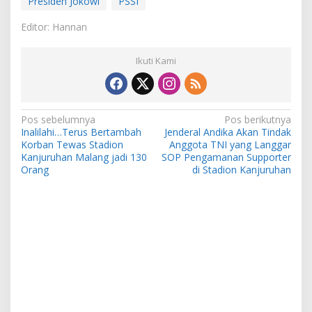
Presiden Jokowi
PSSI
Editor: Hannan
Ikuti Kami
Navigasi
Pos sebelumnya
Pos berikutnya
Inalilahi…Terus Bertambah
Jenderal Andika Akan Tindak
pos
Korban Tewas Stadion
Anggota TNI yang Langgar
Kanjuruhan Malang jadi 130
SOP Pengamanan Supporter
Orang
di Stadion Kanjuruhan