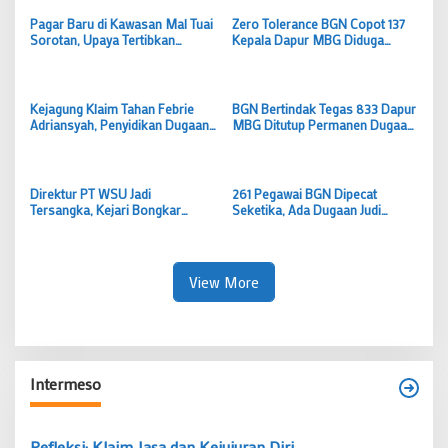
Pagar Baru di Kawasan Mal Tuai
Zero Tolerance BGN Copot 137
Sorotan, Upaya Tertibkan
Kepala Dapur MBG Diduga
Pengunjung atau Justru
Terlibat Pelanggaran dan
Merepotkan?
Penyimpangan Dana
Kejagung Klaim Tahan Febrie
BGN Bertindak Tegas 833 Dapur
Adriansyah, Penyidikan Dugaan
MBG Ditutup Permanen Dugaan
Korupsi dan TPPU Berlanjut
Keracunan Massal di Semarang
Jadi Alarm Nasional
Direktur PT WSU Jadi
261 Pegawai BGN Dipecat
Tersangka, Kejari Bongkar
Seketika, Ada Dugaan Judi
Dugaan Proyek Charter Pesawat
Online hingga Penyalahgunaan
Rp5,49 Miliar yang Tak Pernah
Anggaran MBG?
Terbang
View More
Intermeso
Refleksi: Klaim Jasa dan Kejujuran Diri