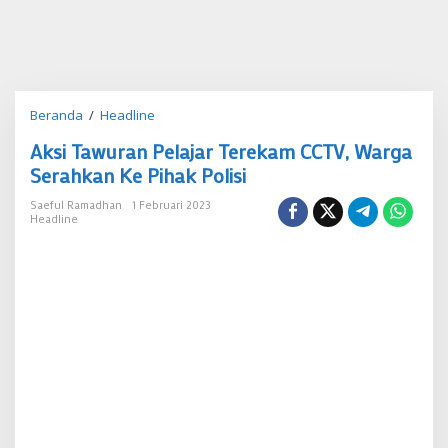
Aksi
Beranda
/
Headline
Tawuran
Aksi Tawuran Pelajar Terekam CCTV, Warga
Pelajar
Terekam
Serahkan Ke Pihak Polisi
CCTV,
Warga
Saeful Ramadhan
1 Februari 2023
Headline
Serahkan
Ke
Pihak
Polisi