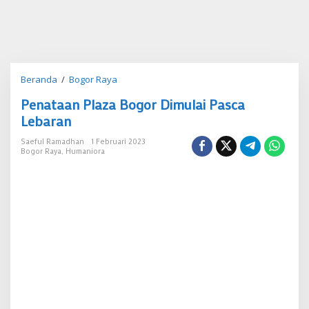
Penataan
Beranda
/
Bogor Raya
Plaza
Penataan Plaza Bogor Dimulai Pasca
Bogor
Dimulai
Lebaran
Pasca
Lebaran
Saeful Ramadhan
1 Februari 2023
Bogor Raya
,
Humaniora