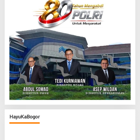
HayuKaBogor