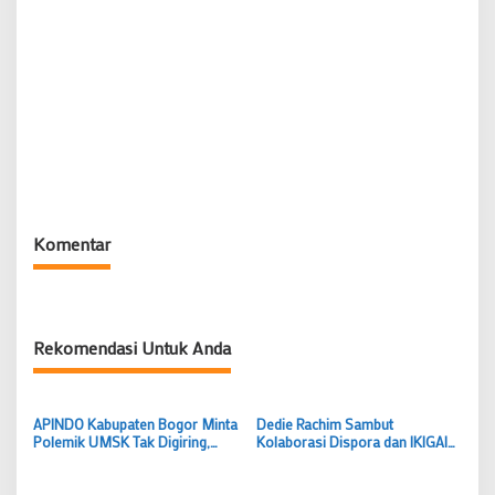
Komentar
Rekomendasi Untuk Anda
APINDO Kabupaten Bogor Minta
Dedie Rachim Sambut
Polemik UMSK Tak Digiring,
Kolaborasi Dispora dan IKIGAI
Tunggu Putusan Hukum
Fitness untuk Tingkatkan
Berkekuatan Tetap
Prestasi Atlet Bogor