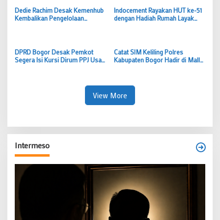
Dedie Rachim Desak Kemenhub
Indocement Rayakan HUT ke-51
Kembalikan Pengelolaan
dengan Hadiah Rumah Layak
Terminal Baranangsiang ke
dan Lapangan Bola untuk Warga
Pemkot Bogor
Klapanunggal
DPRD Bogor Desak Pemkot
Catat SIM Keliling Polres
Segera Isi Kursi Dirum PPJ Usai
Kabupaten Bogor Hadir di Mall
Samsudin Mengundurkan Diri
CTC Cileungsi Hari Ini, Siapkan
Tiga Dokumen Ini
View More
Intermeso