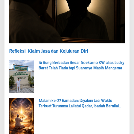
Refleksi: Klaim Jasa dan Kejujuran Diri
Si Bung Berbadan Besar Soekarno KW alias Lucky
Baret Telah Tiada tapi Suaranya Masih Mengema
Malam ke-27 Ramadan: Diyakini Jadi Waktu
Terkuat Turunnya Lailatul Qadar, Ibadah Bernilai
Lebih dari 1000 Bulan