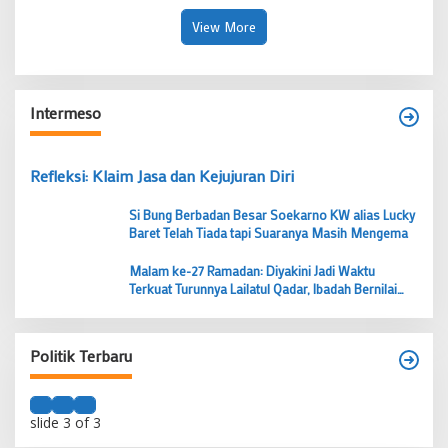
Penyandang Disabilitas
30 KK Jangan Jadi Korban
View More
Intermeso
Refleksi: Klaim Jasa dan Kejujuran Diri
Si Bung Berbadan Besar Soekarno KW alias Lucky
Baret Telah Tiada tapi Suaranya Masih Mengema
Malam ke-27 Ramadan: Diyakini Jadi Waktu
Terkuat Turunnya Lailatul Qadar, Ibadah Bernilai
Lebih dari 1000 Bulan
Politik Terbaru
slide
3
of 3