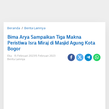
Bima
Beranda
/
Berita Lainnya
Arya
Bima Arya Sampaikan Tiga Makna
Sampaikan
Tiga
Peristiwa Isra Miraj di Masjid Agung Kota
Makna
Bogor
Peristiwa
Isra
Eka
15 Februari 2023
15 Februari 2023
Miraj
Berita Lainnya
di
Masjid
Agung
Kota
Bogor