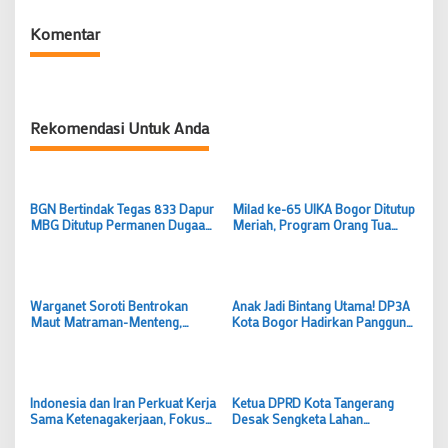
Komentar
Rekomendasi Untuk Anda
BGN Bertindak Tegas 833 Dapur
Milad ke-65 UIKA Bogor Ditutup
MBG Ditutup Permanen Dugaan
Meriah, Program Orang Tua
Keracunan Massal di Semarang
Asuh dan UIKA Travel Resmi
Jadi Alarm Nasional
Diluncurkan
Warganet Soroti Bentrokan
Anak Jadi Bintang Utama! DP3A
Maut Matraman-Menteng,
Kota Bogor Hadirkan Panggung
Minta Polisi Usut Tuntas Semua
Inklusif di Puncak Hari Anak
Pelaku
Nasional 2026
Indonesia dan Iran Perkuat Kerja
Ketua DPRD Kota Tangerang
Sama Ketenagakerjaan, Fokus
Desak Sengketa Lahan
Vokasi hingga Peluang Kerja
Cipondoh Segera Tuntas, Akses