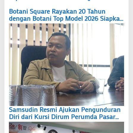
Seleksi hingga Malam Puncak
Botani Square Rayakan 20 Tahun
dengan Botani Top Model 2026 Siapkan
Panggung Lahirkan Talenta Fashion
Bogor
Samsudin Resmi Ajukan Pengunduran
Diri dari Kursi Dirum Perumda Pasar
Pakuan Jaya, Ada Apa?