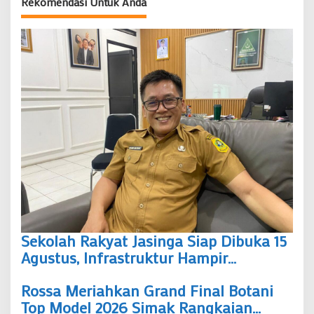
Rekomendasi Untuk Anda
Sekolah Rakyat Jasinga Siap Dibuka 15
Agustus, Infrastruktur Hampir
Rampung Namun Krisis Air Bersih
Rossa Meriahkan Grand Final Botani
Masih Jadi PR
Top Model 2026 Simak Rangkaian