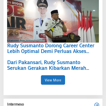
Rudy Susmanto Dorong Career Center
Lebih Optimal Demi Perluas Akses
Kesempatan Kerja Bagi Masyarakat
Dari Pakansari, Rudy Susmanto
Serukan Gerakan Kibarkan Merah
Putih “Menghormati Pahlawan Tak
Sulit, Cukup Pasang Bendera”
View More
Intermeso