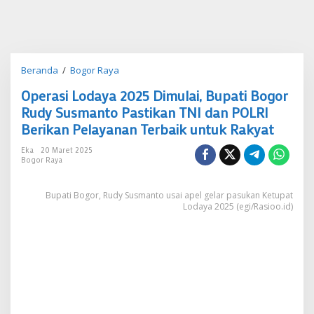
Operasi
Beranda
/
Bogor Raya
Lodaya
Operasi Lodaya 2025 Dimulai, Bupati Bogor
2025
Dimulai,
Rudy Susmanto Pastikan TNI dan POLRI
Bupati
Berikan Pelayanan Terbaik untuk Rakyat
Bogor
Rudy
Eka
20 Maret 2025
Susmanto
Bogor Raya
Pastikan
TNI
Bupati Bogor, Rudy Susmanto usai apel gelar pasukan Ketupat
dan
Lodaya 2025 (egi/Rasioo.id)
POLRI
Berikan
Pelayanan
Terbaik
untuk
Rakyat