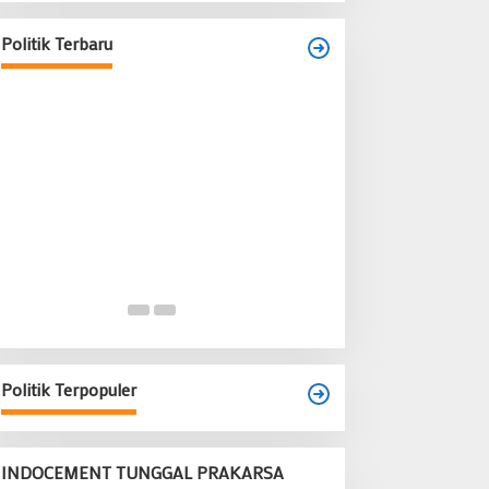
Kecamatan Tangerang Periode 2026–
2031
Politik Terbaru
Di Banten, Politik
|
28 Juni 2026
Politik Terpopuler
INDOCEMENT TUNGGAL PRAKARSA