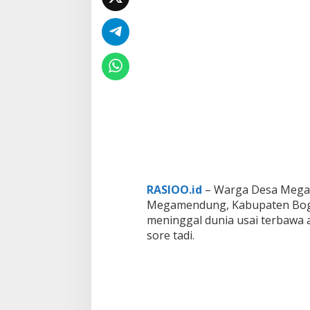
r
b
a
w
a
B
a
n
j
i
r
h
i
n
g
g
RASIOO.id
– Warga Desa Mega
a
Megamendung, Kabupaten Bogor
T
meninggal dunia usai terbawa a
e
sore tadi.
w
a
s