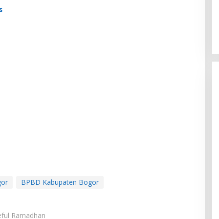
s
gor
BPBD Kabupaten Bogor
aeful Ramadhan