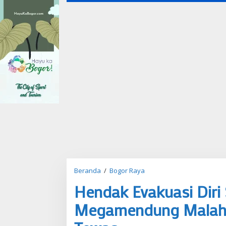
Beranda
/
Bogor Raya
H
e
Hendak Evakuasi Diri
n
d
Megamendung Malah T
a
k
E