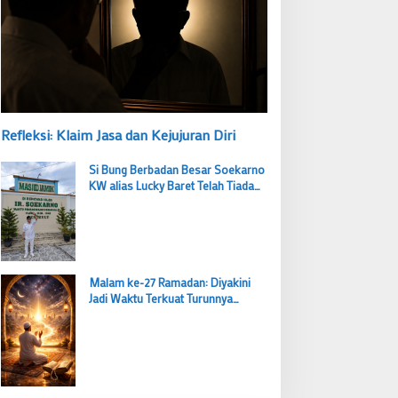
Refleksi: Klaim Jasa dan Kejujuran Diri
Si Bung Berbadan Besar Soekarno
KW alias Lucky Baret Telah Tiada
tapi Suaranya Masih Mengema
Malam ke-27 Ramadan: Diyakini
Jadi Waktu Terkuat Turunnya
Lailatul Qadar, Ibadah Bernilai Lebih
dari 1000 Bulan
Budi Prasetyo Kembali Pimpin Golkar