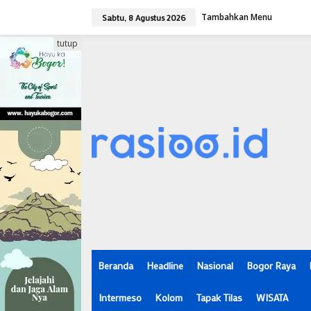
L
Tambahkan Menu
e
Sabtu, 8 Agustus 2026
w
a
tutup
t
i
k
e
k
o
n
t
e
n
Beranda
Headline
Nasional
Bogor Raya
Intermeso
Kolom
Tapak Tilas
WISATA