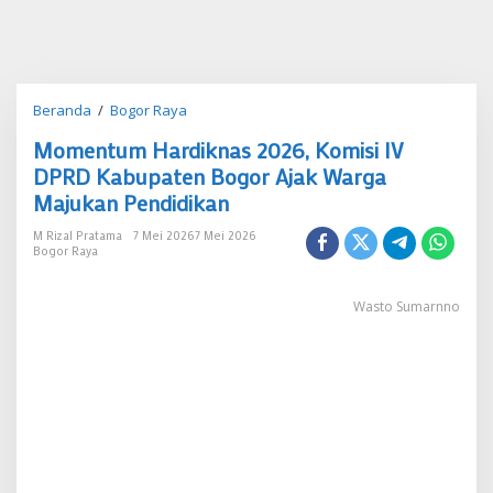
Momentum
Beranda
/
Bogor Raya
Hardiknas
Momentum Hardiknas 2026, Komisi IV
2026,
Komisi
DPRD Kabupaten Bogor Ajak Warga
IV
Majukan Pendidikan
DPRD
Kabupaten
M Rizal Pratama
7 Mei 2026
7 Mei 2026
Bogor
Bogor Raya
Ajak
Warga
Majukan
Wasto Sumarnno
Pendidikan