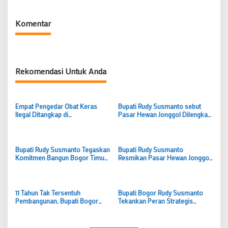
Komentar
Rekomendasi Untuk Anda
Empat Pengedar Obat Keras
Bupati Rudy Susmanto sebut
Ilegal Ditangkap di
Pasar Hewan Jonggol Dilengkapi
Parungpanjang Bogor
Hotel Hewan Berkapasitas
Ratusan Ekor
Bupati Rudy Susmanto Tegaskan
Bupati Rudy Susmanto
Komitmen Bangun Bogor Timur
Resmikan Pasar Hewan Jonggol,
sebagai Pusat Pertumbuhan
Dorong Bogor Timur Jadi Pusat
Ekonomi Baru
Pertumbuhan Ekonomi Baru
11 Tahun Tak Tersentuh
Bupati Bogor Rudy Susmanto
Pembangunan, Bupati Bogor
Tekankan Peran Strategis
Rudy Susmanto Hadirkan Wajah
Camat dalam Tingkatkan
Baru SDN Tegal Benteng Cariu
Pelayanan Publik