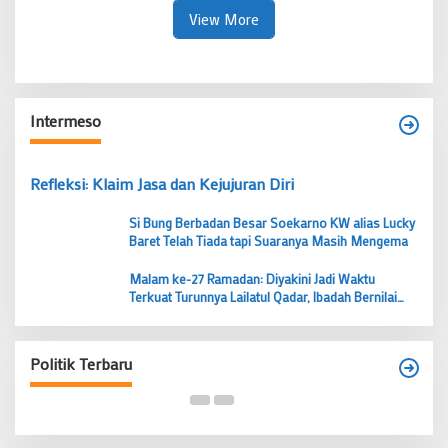
View More
Intermeso
Refleksi: Klaim Jasa dan Kejujuran Diri
Si Bung Berbadan Besar Soekarno KW alias Lucky
Baret Telah Tiada tapi Suaranya Masih Mengema
Malam ke-27 Ramadan: Diyakini Jadi Waktu
Terkuat Turunnya Lailatul Qadar, Ibadah Bernilai
Lebih dari 1000 Bulan
Budi Prasetyo Kembali Pimpin Golkar Kecamatan
Tangerang Periode 2026–2031
Politik Terbaru
Di Banten, Politik
|
28 Juni 2026