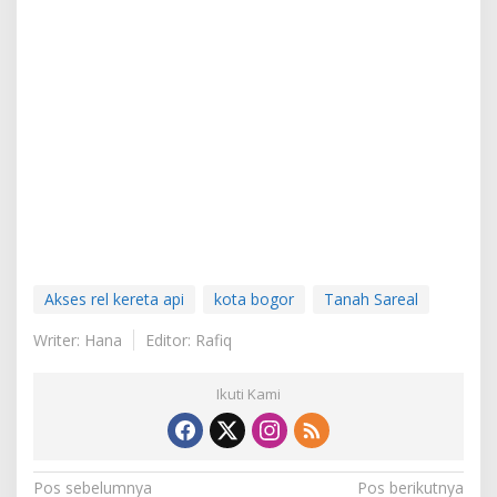
Akses rel kereta api
kota bogor
Tanah Sareal
Writer: Hana
Editor: Rafiq
Ikuti Kami
Navigasi
Pos sebelumnya
Pos berikutnya