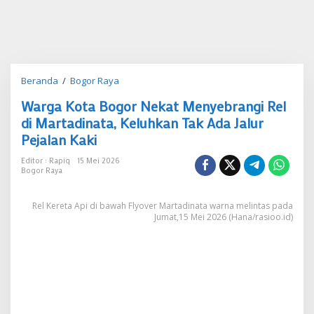
Warga
Beranda
/
Bogor Raya
Kota
Warga Kota Bogor Nekat Menyebrangi Rel
Bogor
Nekat
di Martadinata, Keluhkan Tak Ada Jalur
Menyebrangi
Pejalan Kaki
Rel
di
Editor : Rapiq
15 Mei 2026
Martadinata,
Bogor Raya
Keluhkan
Tak
Rel Kereta Api di bawah Flyover Martadinata warna melintas pada
Ada
Jumat,15 Mei 2026 (Hana/rasioo.id)
Jalur
Pejalan
Kaki