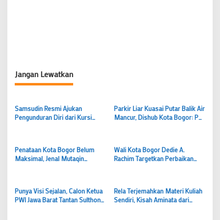
Jangan Lewatkan
Samsudin Resmi Ajukan
Parkir Liar Kuasai Putar Balik Air
Pengunduran Diri dari Kursi
Mancur, Dishub Kota Bogor: PKL
Dirum Perumda Pasar Pakuan
Harus Ditertibkan Lebih Dulu
Jaya, Ada Apa?
Penataan Kota Bogor Belum
Wali Kota Bogor Dedie A.
Maksimal, Jenal Mutaqin
Rachim Targetkan Perbaikan
Dorong Penguatan SDM dan
Lawang Salapan Rampung 16
Edukasi Warga
Agustus
Punya Visi Sejalan, Calon Ketua
Rela Terjemahkan Materi Kuliah
PWI Jawa Barat Tantan Sulthon
Sendiri, Kisah Aminata dari
Puji Program Inovatif PWI Kota
Burkina Faso Menuntut Ilmu di
Bogor
UIKA Bogor