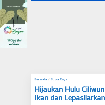
Beranda
/
Bogor Raya
H
i
Hijaukan Hulu Ciliwu
j
a
Ikan dan Lepasliarka
u
k
a