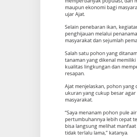
memperbanyak populasi, dan 
k
maupun ekonomi bagi masyarakat
ujar Ajat.
Selain penebaran ikan, kegiata
penghijauan melalui penanama
masyarakat dan sejumlah pem
Salah satu pohon yang ditanam 
tanaman yang dikenal memiliki
kualitas lingkungan dan mempe
resapan.
Ajat menjelaskan, pohon yang 
ukuran yang cukup besar agar
masyarakat.
“Saya menanam pohon pule air
pertumbuhannya lebih cepat te
bisa langsung melihat manfaat
tidak terlalu lama,” katanya.