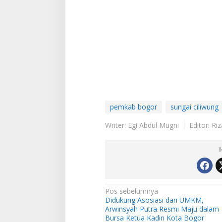
pemkab bogor
sungai ciliwung
Writer: Egi Abdul Mugni
Editor: Riz
I
N
Pos sebelumnya
Didukung Asosiasi dan UMKM,
a
Arwinsyah Putra Resmi Maju dalam
v
Bursa Ketua Kadin Kota Bogor