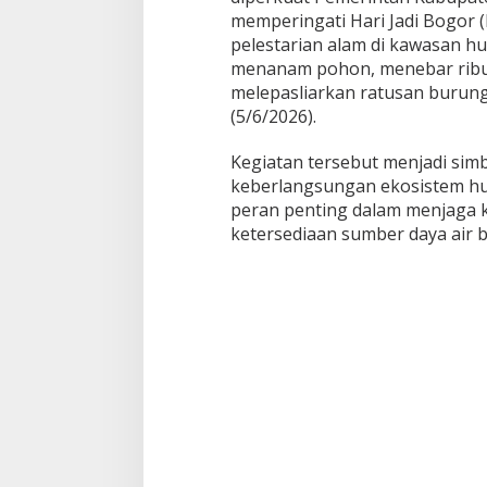
r
memperingati Hari Jadi Bogor 
T
e
pelestarian alam di kawasan hu
b
menanam pohon, menebar ribua
a
melepasliarkan ratusan burung
r
(5/6/2026).
5
.
5
Kegiatan tersebut menjadi sim
4
keberlangsungan ekosistem hul
4
peran penting dalam menjaga 
I
ketersediaan sumber daya air 
k
a
n
d
a
n
L
e
p
a
s
l
i