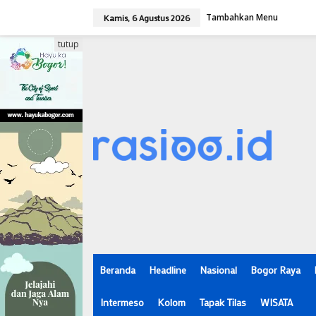
L
Tambahkan Menu
e
Kamis, 6 Agustus 2026
w
a
tutup
t
i
k
e
k
o
n
t
e
n
Beranda
Headline
Nasional
Bogor Raya
Intermeso
Kolom
Tapak Tilas
WISATA