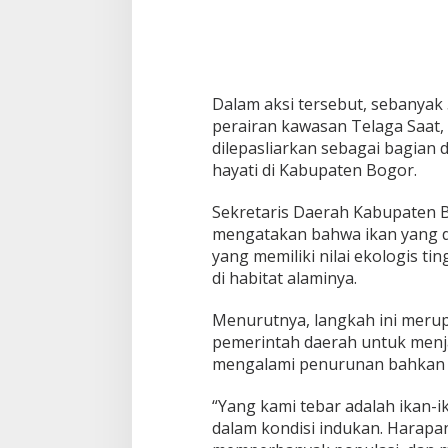
a
r
k
a
n
R
Dalam aksi tersebut, sebanyak 
a
perairan kawasan Telaga Saat,
t
dilepasliarkan sebagai bagian
u
s
hayati di Kabupaten Bogor.
a
n
Sekretaris Daerah Kabupaten B
B
mengatakan bahwa ikan yang di
u
yang memiliki nilai ekologis t
r
u
di habitat alaminya.
n
g
Menurutnya, langkah ini meru
d
pemerintah daerah untuk menja
i
mengalami penurunan bahkan 
P
u
n
“Yang kami tebar adalah ikan-i
c
dalam kondisi indukan. Harap
a