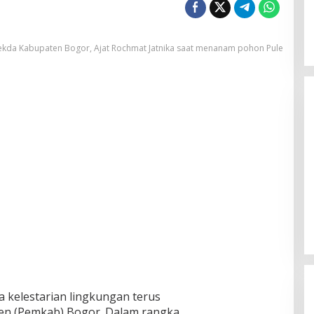
ekda Kabupaten Bogor, Ajat Rochmat Jatnika saat menanam pohon Pule
Rusli Prihatevy Kembali Pimpin Golkar
Kota Bogor Secara Aklamasi, Bidik
Menang Legislatif dan Eksekutif
Di Bogor Raya, Politik
|
1 Agustus 2026
kelestarian lingkungan terus
en (Pemkab) Bogor. Dalam rangka