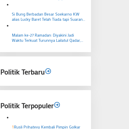
Si Bung Berbadan Besar Soekarno KW
alias Lucky Baret Telah Tiada tapi Suaranya
Masih Mengema
Malam ke-27 Ramadan: Diyakini Jadi
Waktu Terkuat Turunnya Lailatul Qadar,
Ibadah Bernilai Lebih dari 1000 Bulan
Politik Terbaru
Politik Terpopuler
1
Rusli Prihatevy Kembali Pimpin Golkar