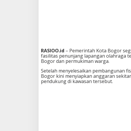
i
n
t
e
g
r
a
s
i
S
RASIOO.id
– Pemerintah Kota Bogor se
M
fasilitas penunjang lapangan olahraga 
A
Bogor dan permukiman warga.
N
1
Setelah menyelesaikan pembangunan fis
0
Bogor kini menyiapkan anggaran sekitar 
,
pendukung di kawasan tersebut.
L
e
n
g
k
a
p
i
J