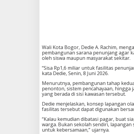
o
g
g
i
n
g
T
r
a
Wali Kota Bogor,
Dedie A. Rachim
, menga
c
pembangunan sarana penunjang agar ka
k
oleh siswa maupun masyarakat sekitar.
h
i
“Sisa Rp1,6 miliar untuk fasilitas penu
n
kata Dedie, Senin, 8 Juni 2026.
g
g
Menurutnya, pembangunan tahap kedua a
a
penonton, sistem pencahayaan, hingga
T
yang berada di sisi kawasan tersebut.
r
i
Dedie menjelaskan, konsep lapangan ol
b
fasilitas tersebut dapat digunakan bers
u
“Kalau kemudian dibatasi pagar, buat si
n
warga. Bukan sekolah sendiri, lapangan s
untuk kebersamaan,” ujarnya.