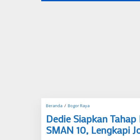
Beranda
/
Bogor Raya
D
e
Dedie Siapkan Tahap 
d
i
SMAN 10, Lengkapi Jo
e
S
i