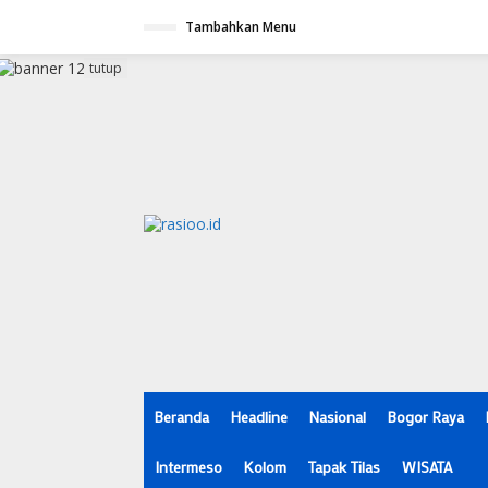
L
Tambahkan Menu
e
w
a
tutup
t
i
k
e
k
o
n
t
e
n
Beranda
Headline
Nasional
Bogor Raya
Intermeso
Kolom
Tapak Tilas
WISATA