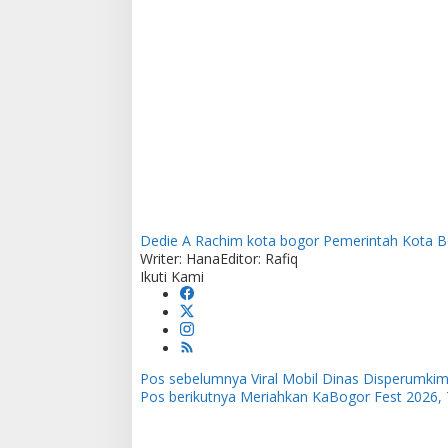
Dedie A Rachim
kota bogor
Pemerintah Kota B
Writer: Hana
Editor: Rafiq
Ikuti Kami
Pos sebelumnya
Viral Mobil Dinas Disperumkim
N
Pos berikutnya
Meriahkan KaBogor Fest 2026, T
a
v