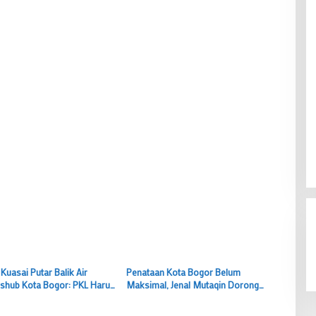
 Kuasai Putar Balik Air
Penataan Kota Bogor Belum
ishub Kota Bogor: PKL Harus
Maksimal, Jenal Mutaqin Dorong
n Lebih Dulu
Penguatan SDM dan Edukasi Warga