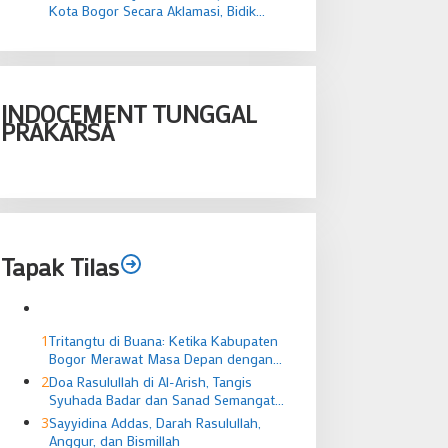
Kota Bogor Secara Aklamasi, Bidik
Menang Legislatif dan Eksekutif
INDOCEMENT TUNGGAL
PRAKARSA
Tapak Tilas
1
Tritangtu di Buana: Ketika Kabupaten
Bogor Merawat Masa Depan dengan
Ingatan Budaya
2
Doa Rasulullah di Al-Arish, Tangis
Syuhada Badar dan Sanad Semangat
Pejuang Nusantara
3
Sayyidina Addas, Darah Rasulullah,
Anggur, dan Bismillah