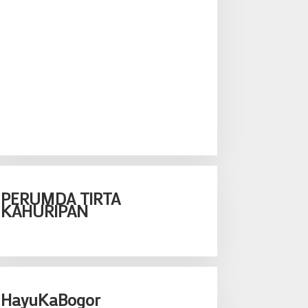
PERUMDA TIRTA
KAHURIPAN
HayuKaBogor