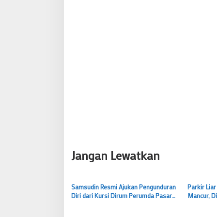
i
g
a
s
i
p
o
s
Jangan Lewatkan
Samsudin Resmi Ajukan Pengunduran
Parkir Liar
Diri dari Kursi Dirum Perumda Pasar
Mancur, D
Pakuan Jaya, Ada Apa?
Ditertibka