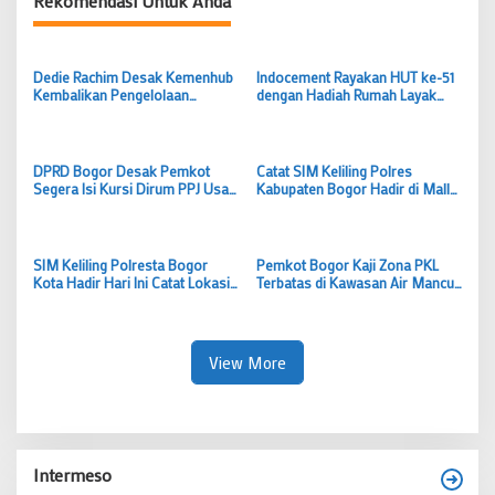
Rekomendasi Untuk Anda
Dedie Rachim Desak Kemenhub
Indocement Rayakan HUT ke-51
Kembalikan Pengelolaan
dengan Hadiah Rumah Layak
Terminal Baranangsiang ke
dan Lapangan Bola untuk Warga
Pemkot Bogor
Klapanunggal
DPRD Bogor Desak Pemkot
Catat SIM Keliling Polres
Segera Isi Kursi Dirum PPJ Usai
Kabupaten Bogor Hadir di Mall
Samsudin Mengundurkan Diri
CTC Cileungsi Hari Ini, Siapkan
Tiga Dokumen Ini
SIM Keliling Polresta Bogor
Pemkot Bogor Kaji Zona PKL
Kota Hadir Hari Ini Catat Lokasi
Terbatas di Kawasan Air Mancur
dan Syarat Perpanjangan SIM A-
Dedie Berjualan Hanya pada Jam
C
Tertentu
View More
Intermeso