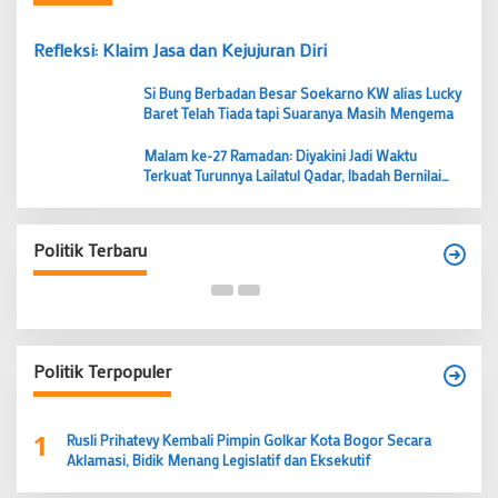
Refleksi: Klaim Jasa dan Kejujuran Diri
Si Bung Berbadan Besar Soekarno KW alias Lucky
Baret Telah Tiada tapi Suaranya Masih Mengema
Malam ke-27 Ramadan: Diyakini Jadi Waktu
Terkuat Turunnya Lailatul Qadar, Ibadah Bernilai
Lebih dari 1000 Bulan
Budi Prasetyo Kembali Pimpin Golkar Kecamatan
Tangerang Periode 2026–2031
Politik Terbaru
Di Banten, Politik
|
28 Juni 2026
Politik Terpopuler
1
Rusli Prihatevy Kembali Pimpin Golkar Kota Bogor Secara
Aklamasi, Bidik Menang Legislatif dan Eksekutif