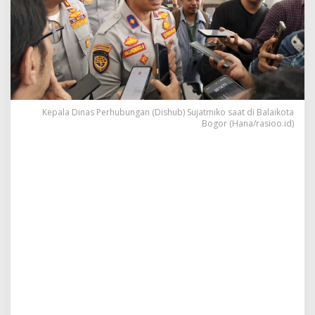
Kepala Dinas Perhubungan (Dishub) Sujatmiko saat di Balaikota
Bogor (Hana/rasioo.id)