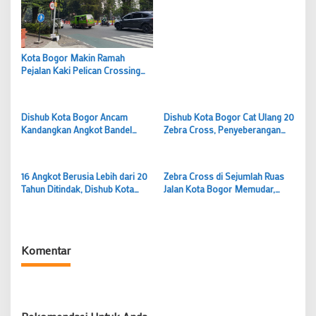
Bogor
Kota Bogor Makin Ramah
Pejalan Kaki Pelican Crossing
Resmi Aktif di Jalak Harupat,
Penyeberangan Kini Lebih Aman
Dishub Kota Bogor Ancam
Dishub Kota Bogor Cat Ulang 20
Kandangkan Angkot Bandel
Zebra Cross, Penyeberangan
Berusia di Atas 20 Tahun
Depan Balaikota Kini Diperlebar
16 Angkot Berusia Lebih dari 20
Zebra Cross di Sejumlah Ruas
Tahun Ditindak, Dishub Kota
Jalan Kota Bogor Memudar,
Bogor Tegaskan Perwali Baru
Dishub Siapkan Pengecatan
Mulai Diterapkan
Ulang Tahun Ini
Komentar