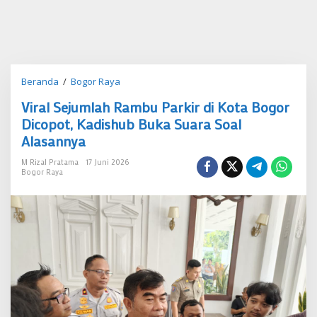
Viral
Beranda
/
Bogor Raya
Sejumlah
Viral Sejumlah Rambu Parkir di Kota Bogor
Rambu
Parkir
Dicopot, Kadishub Buka Suara Soal
di
Alasannya
Kota
Bogor
M Rizal Pratama
17 Juni 2026
Dicopot,
Bogor Raya
Kadishub
Buka
Suara
Soal
Alasannya