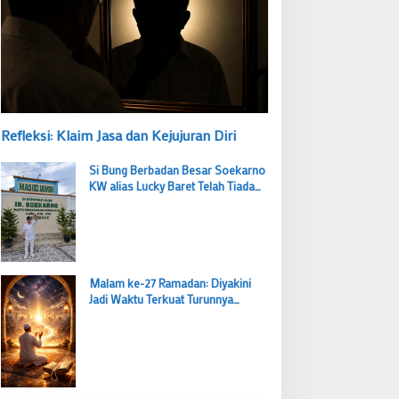
Refleksi: Klaim Jasa dan Kejujuran Diri
Si Bung Berbadan Besar Soekarno
KW alias Lucky Baret Telah Tiada
tapi Suaranya Masih Mengema
Malam ke-27 Ramadan: Diyakini
Jadi Waktu Terkuat Turunnya
Lailatul Qadar, Ibadah Bernilai Lebih
dari 1000 Bulan
Budi Prasetyo Kembali Pimpin Golkar