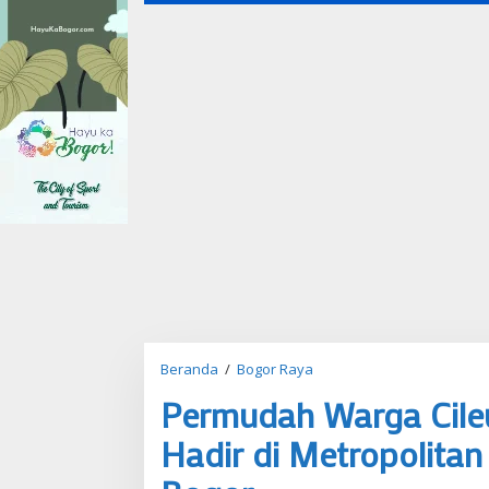
Beranda
/
Bogor Raya
P
e
Permudah Warga Cileu
r
m
Hadir di Metropolitan
u
d
a