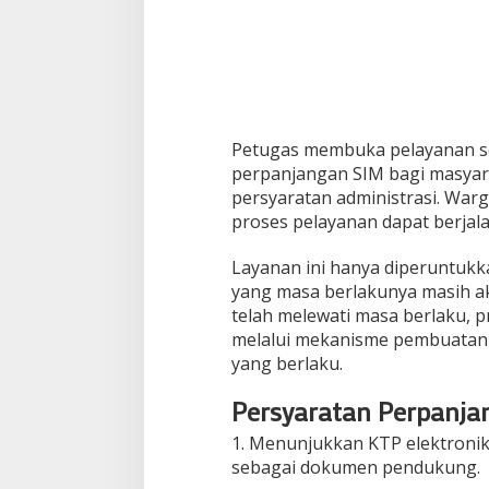
B
o
g
o
r
Petugas membuka pelayanan se
perpanjangan SIM bagi masyar
persyaratan administrasi. Warg
proses pelayanan dapat berjala
Layanan ini hanya diperuntuk
yang masa berlakunya masih ak
telah melewati masa berlaku, 
melalui mekanisme pembuatan 
yang berlaku.
Persyaratan Perpanja
1. Menunjukkan KTP elektronik
sebagai dokumen pendukung.