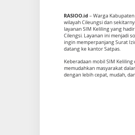
i
t
a
RASIOO.id
– Warga Kabupaten 
n
wilayah Cileungsi dan sekitar
M
a
layanan SIM Keliling yang hadi
l
Cilengsi. Layanan ini menjadi s
l
ingin memperpanjang Surat Iz
C
datang ke kantor Satpas.
i
l
e
Keberadaan mobil SIM Keliling
n
memudahkan masyarakat dalam
g
dengan lebih cepat, mudah, dan 
s
i
K
a
b
u
p
a
t
e
n