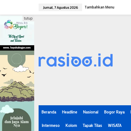
L
Tambahkan Menu
e
Jumat, 7 Agustus 2026
w
a
tutup
t
i
k
e
k
o
n
t
e
n
Beranda
Headline
Nasional
Bogor Raya
Intermeso
Kolom
Tapak Tilas
WISATA