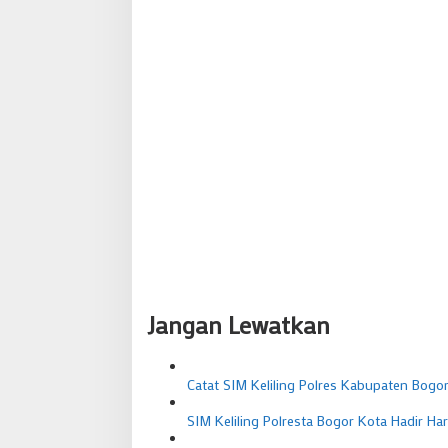
v
i
g
a
s
i
p
o
s
Jangan Lewatkan
Catat SIM Keliling Polres Kabupaten Bogor 
SIM Keliling Polresta Bogor Kota Hadir Ha