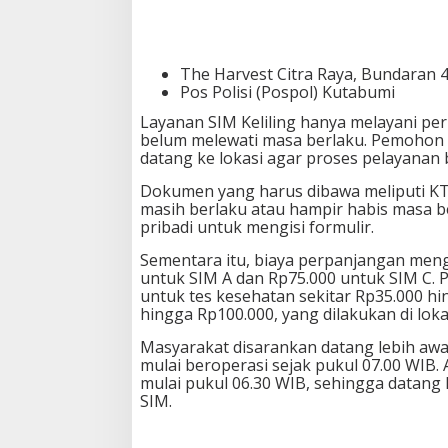
L
o
k
a
The Harvest Citra Raya, Bundaran 
s
Pos Polisi (Pospol) Kutabumi
i
,
Layanan SIM Keliling hanya melayani per
S
belum melewati masa berlaku. Pemohon 
y
datang ke lokasi agar proses pelayanan b
a
r
Dokumen yang harus dibawa meliputi KTP 
a
masih berlaku atau hampir habis masa b
t
pribadi untuk mengisi formulir.
,
d
Sementara itu, biaya perpanjangan men
a
untuk SIM A dan Rp75.000 untuk SIM C.
n
untuk tes kesehatan sekitar Rp35.000 hi
B
hingga Rp100.000, yang dilakukan di loka
i
a
Masyarakat disarankan datang lebih awa
y
mulai beroperasi sejak pukul 07.00 WIB.
a
mulai pukul 06.30 WIB, sehingga datang
n
SIM.
y
a