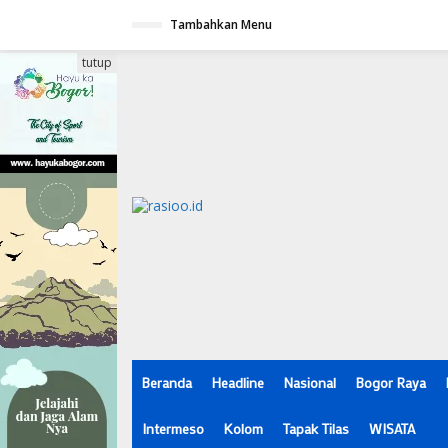
L
Tambahkan Menu
e
w
a
tutup
t
i
k
e
k
o
n
t
e
n
Beranda
Headline
Nasional
Bogor Raya
Intermeso
Kolom
Tapak Tilas
WISATA