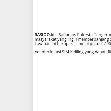
r
a
n
g
S
e
l
a
RASIOO.id
– Satlantas Polresta Tangera
s
masyarakat yang ingin memperpanjang Sur
a
Layanan ini beroperasi mulai pukul 07.00
7
J
Adapun lokasi SIM Keliling yang dapat di
u
l
i
2
0
2
6
,
C
a
t
a
t