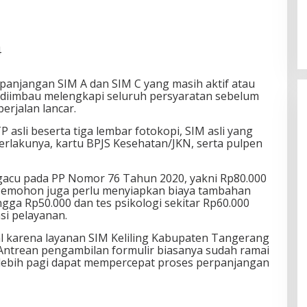
4
panjangan SIM A dan SIM C yang masih aktif atau
diimbau melengkapi seluruh persyaratan sebelum
erjalan lancar.
asli beserta tiga lembar fotokopi, SIM asli yang
erlakunya, kartu BPJS Kesehatan/JKN, serta pulpen
gacu pada PP Nomor 76 Tahun 2020, yakni Rp80.000
 Pemohon juga perlu menyiapkan biaya tambahan
ngga Rp50.000 dan tes psikologi sekitar Rp60.000
si pelayanan.
l karena layanan SIM Keliling Kabupaten Tangerang
 Antrean pengambilan formulir biasanya sudah ramai
 lebih pagi dapat mempercepat proses perpanjangan