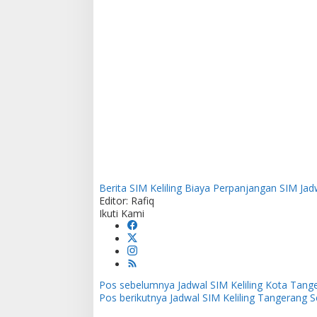
Berita SIM Keliling
Biaya Perpanjangan SIM
Jad
Editor: Rafiq
Ikuti Kami
Pos sebelumnya
Jadwal SIM Keliling Kota Tange
N
Pos berikutnya
Jadwal SIM Keliling Tangerang Se
a