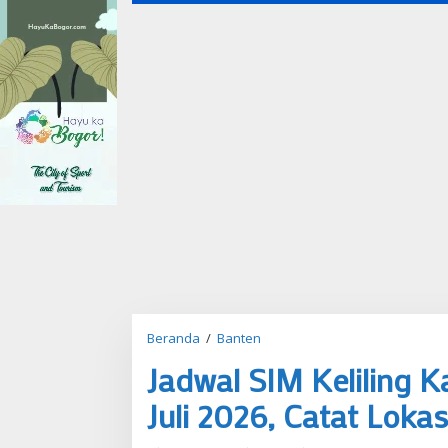
Beranda
/
Banten
J
a
Jadwal SIM Keliling 
d
w
Juli 2026, Catat Lokas
a
l
S