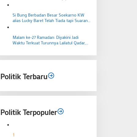
Si Bung Berbadan Besar Soekarno KW
alias Lucky Baret Telah Tiada tapi Suaranya
Masih Mengema
Malam ke-27 Ramadan: Diyakini Jadi
Waktu Terkuat Turunnya Lailatul Qadar,
Ibadah Bernilai Lebih dari 1000 Bulan
Politik Terbaru
Politik Terpopuler
1