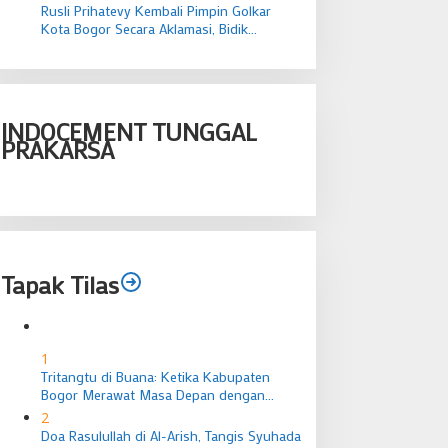
Rusli Prihatevy Kembali Pimpin Golkar
Kota Bogor Secara Aklamasi, Bidik
Menang Legislatif dan Eksekutif
INDOCEMENT TUNGGAL
PRAKARSA
Tapak Tilas
1
Tritangtu di Buana: Ketika Kabupaten
Bogor Merawat Masa Depan dengan
Ingatan Budaya
2
Doa Rasulullah di Al-Arish, Tangis Syuhada