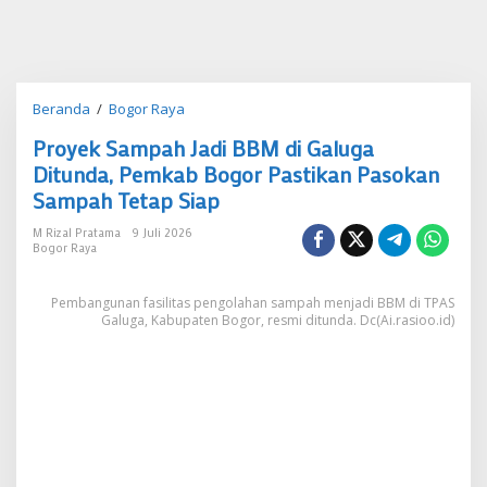
Proyek
Beranda
/
Bogor Raya
Sampah
Proyek Sampah Jadi BBM di Galuga
Jadi
BBM
Ditunda, Pemkab Bogor Pastikan Pasokan
di
Sampah Tetap Siap
Galuga
Ditunda,
M Rizal Pratama
9 Juli 2026
Pemkab
Bogor Raya
Bogor
Pastikan
Pembangunan fasilitas pengolahan sampah menjadi BBM di TPAS
Pasokan
Galuga, Kabupaten Bogor, resmi ditunda. Dc(Ai.rasioo.id)
Sampah
Tetap
Siap