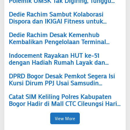
Polemik UMSK Tak Digiring, Tunggu
Putusan Hukum Berkekuatan Tetap
Dedie Rachim Sambut Kolaborasi
Dispora dan IKIGAI Fitness untuk
Tingkatkan Prestasi Atlet Bogor
Dedie Rachim Desak Kemenhub
Kembalikan Pengelolaan Terminal
Baranangsiang ke Pemkot Bogor
Indocement Rayakan HUT ke-51
dengan Hadiah Rumah Layak dan
Lapangan Bola untuk Warga
DPRD Bogor Desak Pemkot Segera Isi
Klapanunggal
Kursi Dirum PPJ Usai Samsudin
Mengundurkan Diri
Catat SIM Keliling Polres Kabupaten
Bogor Hadir di Mall CTC Cileungsi Hari
Ini, Siapkan Tiga Dokumen Ini
View More