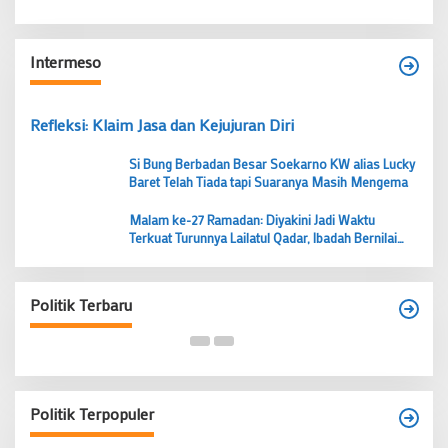
Intermeso
Refleksi: Klaim Jasa dan Kejujuran Diri
Si Bung Berbadan Besar Soekarno KW alias Lucky
Baret Telah Tiada tapi Suaranya Masih Mengema
Malam ke-27 Ramadan: Diyakini Jadi Waktu
Terkuat Turunnya Lailatul Qadar, Ibadah Bernilai
Lebih dari 1000 Bulan
Budi Prasetyo Kembali Pimpin Golkar Kecamatan
Tangerang Periode 2026–2031
Politik Terbaru
Di Banten, Politik
|
28 Juni 2026
Politik Terpopuler