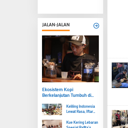
JALAN-JALAN
Ekosistem Kopi
Berkelanjutan Tumbuh di
Lereng Gunung Salak
Keliling Indonesia
Lewat Rasa, Iftar
Ramadan 2026
Berkesan ala ibis
Kue Kering Lebaran
Styles Bogor
Spesial Rafita’s