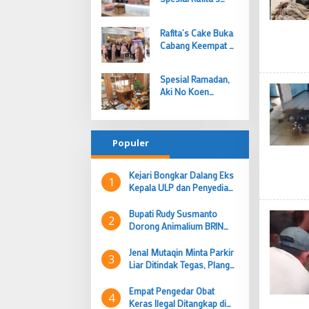
Pajajaran
Cake Bogor, Cek
Harga dan
Rafita’s Cake Buka
Promonya!
Cabang Keempat di
Hari Valentine, Ingin
Jadi Wadah UMKM
Spesial Ramadan,
Bogor Pasarkan
Aki No Koen
Produk
Luncurkan Menu
Sakura Iftar, Cek
Promonya!
Populer
Kejari Bongkar Dalang Eks
1
Kepala ULP dan Penyedia
Jasa Dipanggil Pekan Ini
Bupati Rudy Susmanto
2
Dorong Animalium BRIN
Cibinong Jadi Wisata
Edukasi Unggulan
Jenal Mutaqin Minta Parkir
3
Liar Ditindak Tegas, Plang
Resmi Dishub Belum
Terpasang
Empat Pengedar Obat
4
Keras Ilegal Ditangkap di