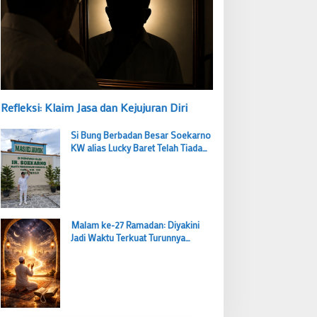
Refleksi: Klaim Jasa dan Kejujuran Diri
Si Bung Berbadan Besar Soekarno
KW alias Lucky Baret Telah Tiada
tapi Suaranya Masih Mengema
Malam ke-27 Ramadan: Diyakini
Jadi Waktu Terkuat Turunnya
Lailatul Qadar, Ibadah Bernilai Lebih
dari 1000 Bulan