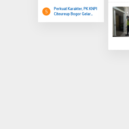
Parungpanjang Bogor
Perkuat Karakter, PK KNPI
5
Citeureup Bogor Gelar
Sparing Boxing
Persahabatan