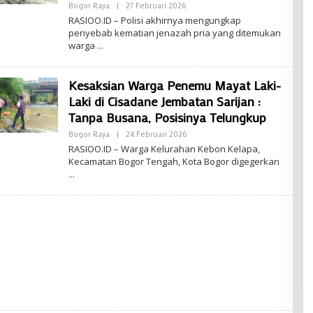
Oleh
Bogor Raya
|
27 Februari 2026
Editor
RASIOO.ID – Polisi akhirnya mengungkap
:
penyebab kematian jenazah pria yang ditemukan
Taqi
warga
Kesaksian Warga Penemu Mayat Laki-
Laki di Cisadane Jembatan Sarijan :
Tanpa Busana, Posisinya Telungkup
Oleh
Bogor Raya
|
24 Februari 2026
Editor
‎RASIOO.ID – Warga Kelurahan Kebon Kelapa,
:
Kecamatan Bogor Tengah, Kota Bogor digegerkan
Taqi