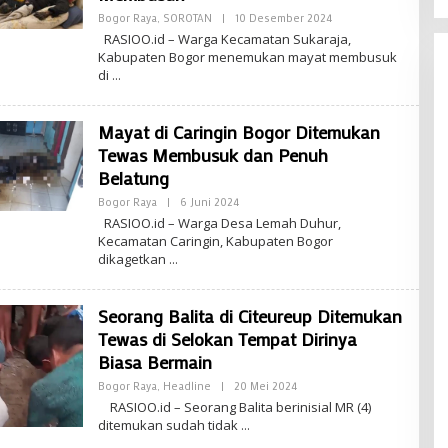
Oleh
Bogor Raya
,
SOROTAN
|
10 Desember 2024
Saeful
RASIOO.id – Warga Kecamatan Sukaraja,
Ramadhan
Kabupaten Bogor menemukan mayat membusuk
di
Mayat di Caringin Bogor Ditemukan
Tewas Membusuk dan Penuh
Belatung
Oleh
Bogor Raya
|
6 Juni 2024
Saeful
RASIOO.id – Warga Desa Lemah Duhur,
Ramadhan
Kecamatan Caringin, Kabupaten Bogor
dikagetkan
Seorang Balita di Citeureup Ditemukan
Tewas di Selokan Tempat Dirinya
Biasa Bermain
Oleh
Bogor Raya
,
Headline
|
20 Mei 2024
Saeful
RASIOO.id – Seorang Balita berinisial MR (4)
Ramadhan
ditemukan sudah tidak