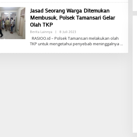
Jasad Seorang Warga Ditemukan
Membusuk, Polsek Tamansari Gelar
Olah TKP
Oleh
Berita Lainnya
|
8 Juli 2023
Saeful
RASIOO.id – Polsek Tamansari melakukan olah
Ramadhan
TKP untuk mengetahui penyebab meninggalnya