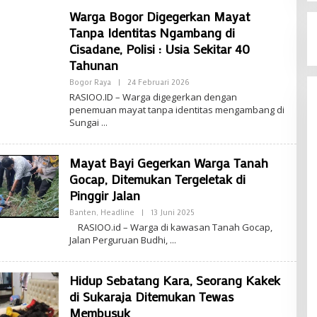
Warga Bogor Digegerkan Mayat
Tanpa Identitas Ngambang di
Cisadane, Polisi : Usia Sekitar 40
Tahunan
Oleh
Bogor Raya
|
24 Februari 2026
Editor
‎RASIOO.ID – Warga digegerkan dengan
:
penemuan mayat tanpa identitas mengambang di
Taqi
Sungai
Mayat Bayi Gegerkan Warga Tanah
Gocap, Ditemukan Tergeletak di
Pinggir Jalan
Oleh
Banten
,
Headline
|
13 Juni 2025
Saeful
RASIOO.id – Warga di kawasan Tanah Gocap,
Ramadhan
Jalan Perguruan Budhi,
Hidup Sebatang Kara, Seorang Kakek
di Sukaraja Ditemukan Tewas
Membusuk