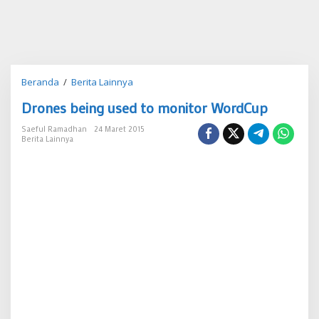
Drones
Beranda
/
Berita Lainnya
being
Drones being used to monitor WordCup
used
to
Saeful Ramadhan
24 Maret 2015
monitor
Berita Lainnya
WordCup