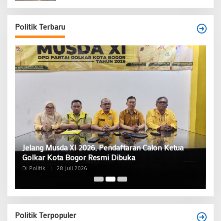
Politik Terbaru
B
T
Di
or
Jelang Musda XI 2026, Pendaftaran Calon Ketua
Golkar Kota Bogor Resmi Dibuka
Di Politik
|
28 Juli 2026
Politik Terpopuler