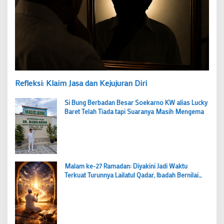
Refleksi: Klaim Jasa dan Kejujuran Diri
Si Bung Berbadan Besar Soekarno KW alias Lucky
Baret Telah Tiada tapi Suaranya Masih Mengema
Malam ke-27 Ramadan: Diyakini Jadi Waktu
Terkuat Turunnya Lailatul Qadar, Ibadah Bernilai
Lebih dari 1000 Bulan