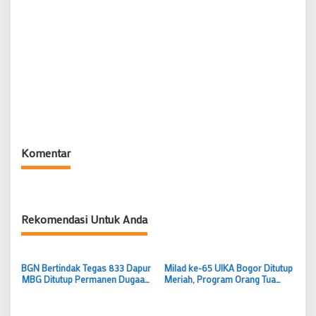
Komentar
Rekomendasi Untuk Anda
BGN Bertindak Tegas 833 Dapur
Milad ke-65 UIKA Bogor Ditutup
MBG Ditutup Permanen Dugaan
Meriah, Program Orang Tua
Keracunan Massal di Semarang
Asuh dan UIKA Travel Resmi
Jadi Alarm Nasional
Diluncurkan