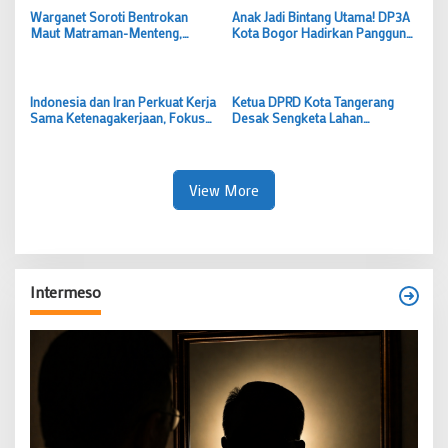
Warganet Soroti Bentrokan
Anak Jadi Bintang Utama! DP3A
Maut Matraman-Menteng,
Kota Bogor Hadirkan Panggung
Minta Polisi Usut Tuntas Semua
Inklusif di Puncak Hari Anak
Pelaku
Nasional 2026
Indonesia dan Iran Perkuat Kerja
Ketua DPRD Kota Tangerang
Sama Ketenagakerjaan, Fokus
Desak Sengketa Lahan
Vokasi hingga Peluang Kerja
Cipondoh Segera Tuntas, Akses
Penyandang Disabilitas
30 KK Jangan Jadi Korban
View More
Intermeso