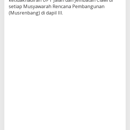
ketidakhadiran UPT Jalan dan Jembatan Ciawi di
setiap Musyawarah Rencana Pembangunan
(Musrenbang) di dapil III.