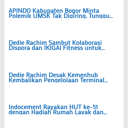
APINDO Kabupaten Bogor Minta
Polemik UMSK Tak Digiring, Tunggu
Putusan Hukum Berkekuatan Tetap
Dedie Rachim Sambut Kolaborasi
Dispora dan IKIGAI Fitness untuk
Tingkatkan Prestasi Atlet Bogor
Dedie Rachim Desak Kemenhub
Kembalikan Pengelolaan Terminal
Baranangsiang ke Pemkot Bogor
Indocement Rayakan HUT ke-51
dengan Hadiah Rumah Layak dan
Lapangan Bola untuk Warga
Klapanunggal