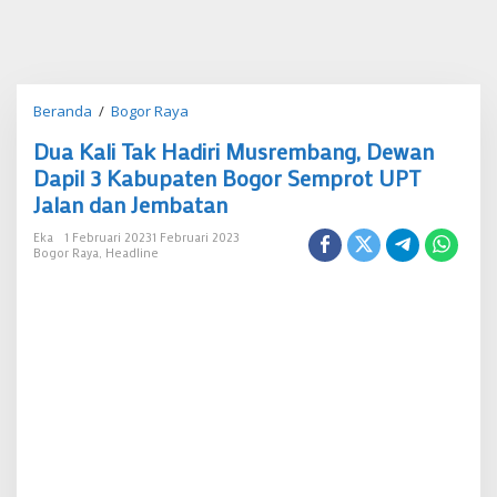
Dua
Beranda
/
Bogor Raya
Kali
Dua Kali Tak Hadiri Musrembang, Dewan
Tak
Hadiri
Dapil 3 Kabupaten Bogor Semprot UPT
Musrembang,
Jalan dan Jembatan
Dewan
Dapil
Eka
1 Februari 2023
1 Februari 2023
3
Bogor Raya
,
Headline
Kabupaten
Bogor
Semprot
UPT
Jalan
dan
Jembatan