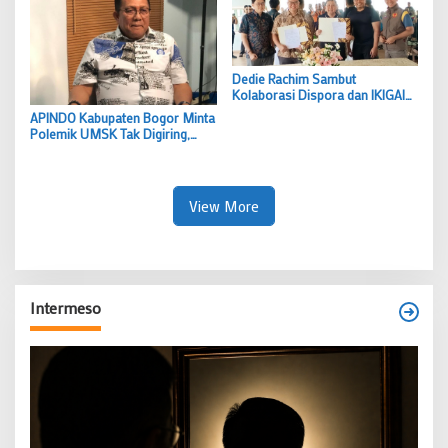
Dedie Rachim Sambut
Kolaborasi Dispora dan IKIGAI
Fitness untuk Tingkatkan
APINDO Kabupaten Bogor Minta
Prestasi Atlet Bogor
Polemik UMSK Tak Digiring,
Tunggu Putusan Hukum
Berkekuatan Tetap
View More
Intermeso