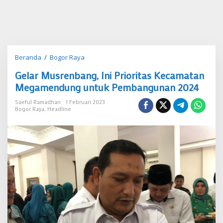
Gelar
Beranda
/
Bogor Raya
Musrenbang,
Gelar Musrenbang, Ini Prioritas Kecamatan
Ini
Prioritas
Megamendung untuk Pembangunan 2024
Kecamatan
Megamendung
Saeful Ramadhan
1 Februari 2023
Bogor Raya
,
Headline
untuk
Pembangunan
2024