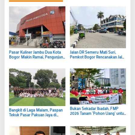
Pasar Kuliner Jambu Dua Kota
Jalan DR Semeru Mati Suri,
Bogor Makin Ramai, Pengunjung
Pemkot Bogor Rencanakan Jalur
Keluhkan Tempat Duduk hingga
Dua Arah, Dedie A Rachim Bisa
Asap Rokok
Mempersingkat Waktu
Bukan Sekadar Ibadah, FMP
Bangkit di Laga Malam, Paspan
2026 Tanam ‘Pohon Uang’ untuk
Tekuk Pasar Pakuan Jaya di
Rumah Ibadah di Kota Bogor
Walikota Cup 2026