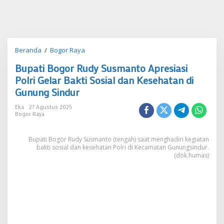
Bupati
Beranda
/
Bogor Raya
Bogor
Bupati Bogor Rudy Susmanto Apresiasi
Rudy
Susmanto
Polri Gelar Bakti Sosial dan Kesehatan di
Apresiasi
Gunung Sindur
Polri
Gelar
Eka
27 Agustus 2025
Bakti
Bogor Raya
Sosial
dan
Bupati Bogor Rudy Susmanto (tengah) saat menghadiri kegiatan
Kesehatan
bakti sosial dan kesehatan Polri di Kecamatan Gunungsindur.
di
(dok.humas)
Gunung
Sindur