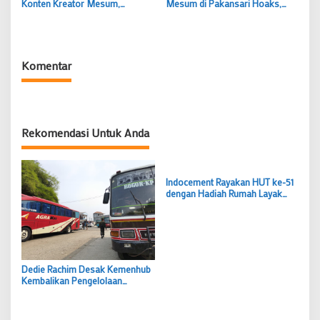
Mesum di Pakansari Hoaks,
Konten Kreator Mesum,
Konten Kreator bakal Diproses
Pakansari Bakal Dipasang CCTV
Hukum
Komentar
Rekomendasi Untuk Anda
Indocement Rayakan HUT ke-51
dengan Hadiah Rumah Layak
dan Lapangan Bola untuk Warga
Klapanunggal
Dedie Rachim Desak Kemenhub
Kembalikan Pengelolaan
Terminal Baranangsiang ke
Pemkot Bogor