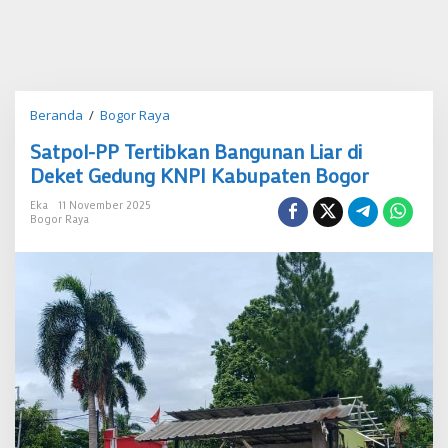
Satpol-
Beranda
/
Bogor Raya
PP
Satpol-PP Tertibkan Bangunan Liar di
Tertibkan
Bangunan
Deket Gedung KNPI Kabupaten Bogor
Liar
di
Eka
11 November 2025
Bogor Raya
Deket
Gedung
KNPI
Kabupaten
Bogor