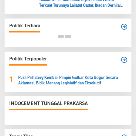
Terkuat Turunnya Lailatul Qadar, Ibadah Bernilai
Lebih dari 1000 Bulan
Budi Prasetyo Kembali Pimpin Golkar Kecamatan
Tangerang Periode 2026–2031
Politik Terbaru
Di Banten, Politik
|
28 Juni 2026
Politik Terpopuler
1
Rusli Prihatevy Kembali Pimpin Golkar Kota Bogor Secara
Aklamasi, Bidik Menang Legislatif dan Eksekutif
INDOCEMENT TUNGGAL PRAKARSA