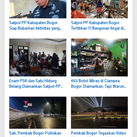
Satpol PP Kabupaten Bogor
Satpol PP Kabupaten Bogor
Siap Bubarkan Aktivitas yang
Tertibkan 17 Bangunan Ilegal di
Langgar Ketertiban, Akui Masih
Belakang Pasar Cibinong
Cari Formula Penanganan
Kasus LGBT
Enam PSK dan Satu Hidung
493 Botol Miras di Ciampea
Belang Diamankan Satpol-PP
Bogor Diamankan, Tapi Warung
Kabupaten Bogor
Miras Ini Tak Disentuh
Pemkab Bogor Tegaskan Video
Sah, Pemkab Bogor Polisikan