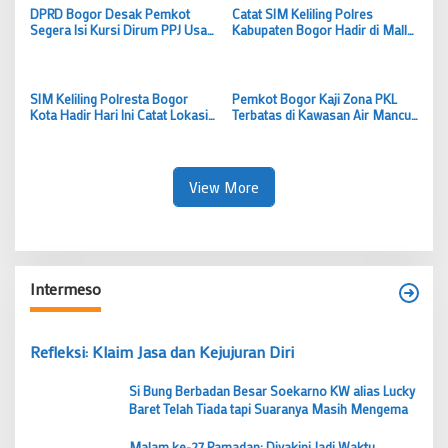
DPRD Bogor Desak Pemkot
Catat SIM Keliling Polres
Segera Isi Kursi Dirum PPJ Usai
Kabupaten Bogor Hadir di Mall
Samsudin Mengundurkan Diri
CTC Cileungsi Hari Ini, Siapkan
Tiga Dokumen Ini
SIM Keliling Polresta Bogor
Pemkot Bogor Kaji Zona PKL
Kota Hadir Hari Ini Catat Lokasi
Terbatas di Kawasan Air Mancur
dan Syarat Perpanjangan SIM A-
Dedie Berjualan Hanya pada Jam
C
Tertentu
View More
Intermeso
Refleksi: Klaim Jasa dan Kejujuran Diri
Si Bung Berbadan Besar Soekarno KW alias Lucky
Baret Telah Tiada tapi Suaranya Masih Mengema
Malam ke-27 Ramadan: Diyakini Jadi Waktu