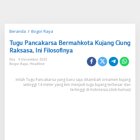
Tugu
Beranda
/
Bogor Raya
Pancakarsa
Tugu Pancakarsa Bermahkota Kujang Ciung
Bermahkota
Kujang
Raksasa, Ini Filosofinya
Ciung
Raksasa,
Eka
9 Desember 2025
Bogor Raya
,
Headline
Ini
Filosofinya
Inilah Tugu Pancakarsa yang baru saja ditambah ornamen kujang
setinggi 14 meter yang kini menjadi tugu kujang terbesar dan
tertinggi di Indonesia.(dok.humas)