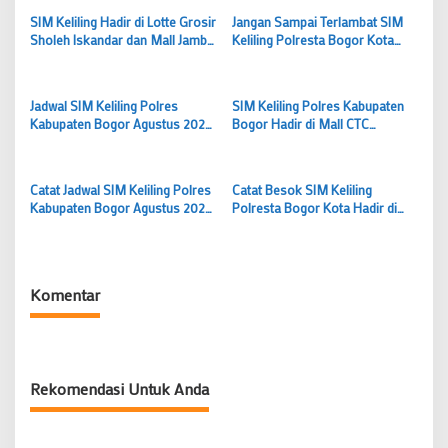
SIM Keliling Hadir di Lotte Grosir
Jangan Sampai Terlambat SIM
Sholeh Iskandar dan Mall Jambu
Keliling Polresta Bogor Kota
Dua Kota Bogor, Catat Jadwal
Hadir di BTM dan Jambu Dua
dan Syarat Perpanjangannya
Hari Ini Cek Syaratnya
Jadwal SIM Keliling Polres
SIM Keliling Polres Kabupaten
Kabupaten Bogor Agustus 2026
Bogor Hadir di Mall CTC
Layanan Hadir di Cibinong,
Cileungsi Setiap Selasa Selama
Cileungsi hingga Gadog
Agustus 2026 Catat Syarat
Perpanjangannya
Catat Jadwal SIM Keliling Polres
Catat Besok SIM Keliling
Kabupaten Bogor Agustus 2026
Polresta Bogor Kota Hadir di
Perpanjang SIM di MPP
Burger King Pajajaran
Cibinong Setiap Minggu
Perpanjang SIM A dan C Tanpa
Kuota
Komentar
Rekomendasi Untuk Anda