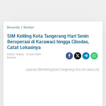
SIM
Beranda
/
Banten
Keliling
SIM Keliling Kota Tangerang Hari Senin
Kota
Tangerang
Beroperasi di Karawaci hingga Cibodas,
Hari
Catat Lokasinya
Senin
Beroperasi
Editor : Rapiq
15 Juni 2026
di
Banten
Karawaci
hingga
Layanan SIM Keliling Kota Tangerang. Doc (Ai.rasioo.id)
Cibodas,
Catat
Lokasinya