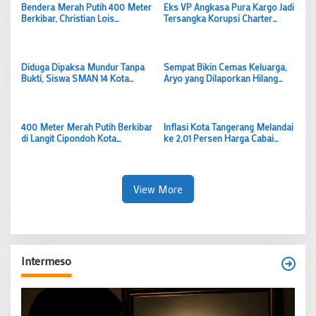
Bendera Merah Putih 400 Meter
Eks VP Angkasa Pura Kargo Jadi
Berkibar, Christian Lois
Tersangka Korupsi Charter
Nasionalisme Sejati Lahir dari
Pesawat, Rp5,49 Miliar Dibayar
Gotong Royong Warga
tapi Boeing Tak Pernah Datang
Diduga Dipaksa Mundur Tanpa
Sempat Bikin Cemas Keluarga,
Bukti, Siswa SMAN 14 Kota
Aryo yang Dilaporkan Hilang
Tangerang Bongkar Kronologi
Akhirnya Ditemukan Selamat,
Pengeluaran Sepihak “Saya
Polsek Pinang Bergerak Cepat
Hanya Ingin Keadilan”
400 Meter Merah Putih Berkibar
Inflasi Kota Tangerang Melandai
di Langit Cipondoh Kota
ke 2,01 Persen Harga Cabai
Tanggerang, Simbol Semangat
Anjlok Jadi Penahan Kenaikan
Warga Menyongsong Indonesia
Harga
Emas
View More
Intermeso