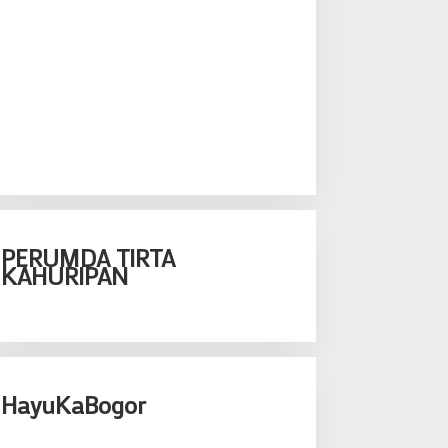
PERUMDA TIRTA
KAHURIPAN
HayuKaBogor