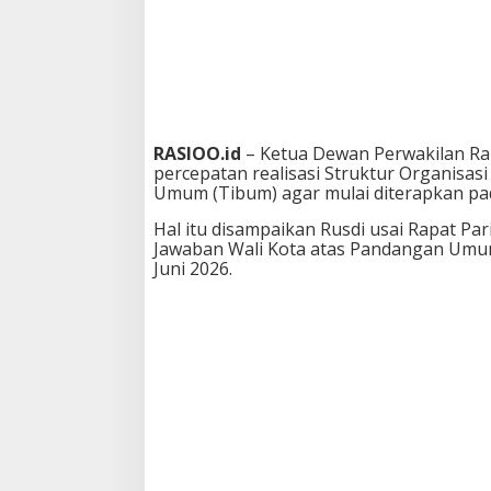
a
r
u
d
a
n
A
t
RASIOO.id
– Ketua
Dewan Perwakilan Ra
u
percepatan realisasi Struktur Organisasi
r
Umum (Tibum) agar mulai diterapkan pa
a
n
Hal itu disampaikan Rusdi usai Rapat P
T
Jawaban Wali Kota atas Pandangan Umum
i
Juni 2026.
b
u
m
B
e
r
l
a
k
u
M