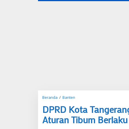
Beranda
/
Banten
D
P
DPRD Kota Tangerang
R
D
Aturan Tibum Berlaku
K
o
t