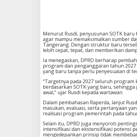
u
l
a
i
2
0
Menurut Rusdi, penyusunan SOTK baru ha
2
agar mampu memaksimalkan sumber daya
7
Tangerang. Dengan struktur baru terse
lebih cepat, tepat, dan memberikan da
Ia menegaskan, DPRD berharap pembah
program dan penganggaran tahun 2027 
yang baru tanpa perlu penyesuaian di t
“Targetnya pada 2027 seluruh program 
berdasarkan SOTK yang baru, sehingga p
awal,” ujar Rusdi kepada wartawan.
Dalam pembahasan Raperda, lanjut Rusd
masukan, evaluasi, serta pertanyaan ya
realisasi program pemerintah pada tahu
Selain itu, DPRD juga menyoroti penting
intensifikasi dan ekstensifikasi potensi
mengedepankan prinsip tidak membeban