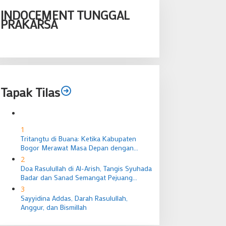
INDOCEMENT TUNGGAL
PRAKARSA
Tapak Tilas
1
Tritangtu di Buana: Ketika Kabupaten
Bogor Merawat Masa Depan dengan
Ingatan Budaya
2
Doa Rasulullah di Al-Arish, Tangis Syuhada
Badar dan Sanad Semangat Pejuang
Nusantara
3
Sayyidina Addas, Darah Rasulullah,
Anggur, dan Bismillah