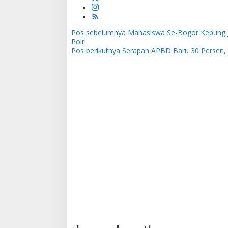
Pos sebelumnya
Mahasiswa Se-Bogor Kepung J
N
Polri
a
Pos berikutnya
Serapan APBD Baru 30 Persen, K
v
i
g
a
s
i
p
o
s