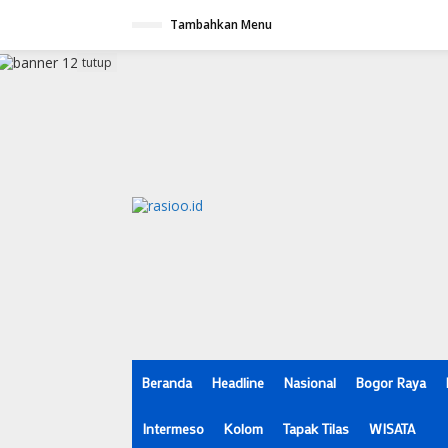
L
Tambahkan Menu
e
w
a
tutup
t
i
k
e
k
o
n
t
e
n
Beranda
Headline
Nasional
Bogor Raya
Intermeso
Kolom
Tapak Tilas
WISATA