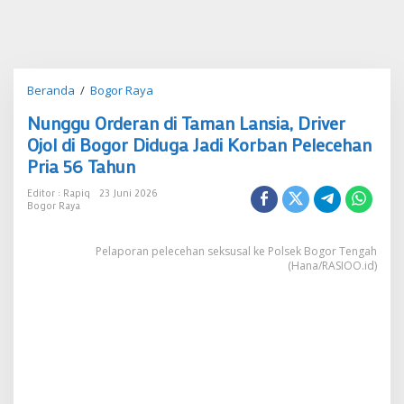
Nunggu
Beranda
/
Bogor Raya
Orderan
Nunggu Orderan di Taman Lansia, Driver
di
Taman
Ojol di Bogor Diduga Jadi Korban Pelecehan
Lansia,
Pria 56 Tahun
Driver
Ojol
Editor : Rapiq
23 Juni 2026
di
Bogor Raya
Bogor
Diduga
Pelaporan pelecehan seksusal ke Polsek Bogor Tengah
Jadi
(Hana/RASIOO.id)
Korban
Pelecehan
Pria
56
Tahun