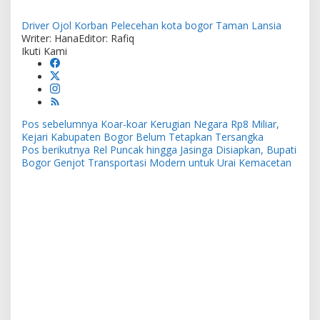
Driver Ojol
Korban Pelecehan
kota bogor
Taman Lansia
Writer: Hana
Editor: Rafiq
Ikuti Kami
Navigasi
Pos sebelumnya
Koar-koar Kerugian Negara Rp8 Miliar,
pos
Kejari Kabupaten Bogor Belum Tetapkan Tersangka
Pos berikutnya
Rel Puncak hingga Jasinga Disiapkan, Bupati
Bogor Genjot Transportasi Modern untuk Urai Kemacetan