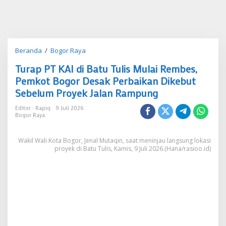
Turap
Beranda
/
Bogor Raya
PT
Turap PT KAI di Batu Tulis Mulai Rembes,
KAI
di
Pemkot Bogor Desak Perbaikan Dikebut
Batu
Sebelum Proyek Jalan Rampung
Tulis
Mulai
Editor : Rapiq
9 Juli 2026
Rembes,
Bogor Raya
Pemkot
Bogor
Wakil Wali Kota Bogor, Jenal Mutaqin, saat meninjau langsung lokasi
Desak
proyek di Batu Tulis, Kamis, 9 Juli 2026.(Hana/rasioo.id)
Perbaikan
Dikebut
Sebelum
Proyek
Jalan
Rampung