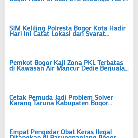
Ini, Siapkan Tiga Dokumen Ini
SIM Keliling Polresta Bogor Kota Hadir
Hari Ini Catat Lokasi dan Syarat
Perpanjangan SIM A-C
Pemkot Bogor Kaji Zona PKL Terbatas
di Kawasan Air Mancur Dedie Berjualan
Hanya pada Jam Tertentu
Cetak Pemuda Jadi Problem Solver
Karang Taruna Kabupaten Bogor
Siapkan Sekolah Advokasi di 40
Kecamatan
Empat Pengedar Obat Keras Ilegal
Ditangkap di Parungpanjang Bogor