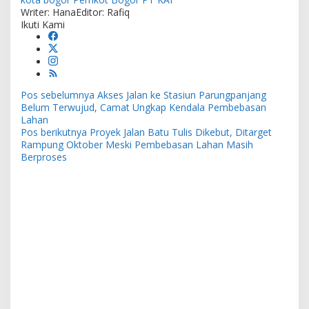
Writer: Hana
Editor: Rafiq
Ikuti Kami
Navigasi
Pos sebelumnya
Akses Jalan ke Stasiun Parungpanjang
pos
Belum Terwujud, Camat Ungkap Kendala Pembebasan
Lahan
Pos berikutnya
Proyek Jalan Batu Tulis Dikebut, Ditarget
Rampung Oktober Meski Pembebasan Lahan Masih
Berproses