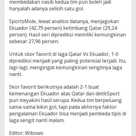
membedakan nasib kedua tim pun boleh jadi
hanyalah adanya selisih satu gol.
SportsMole, lewat analisis datanya, menjagokan
Ekuador (42,79 persen) ketimbang Qatar (29,24
persen). Hasil seri diprediksi memiliki kemungkinan
sebesar 27,96 persen.
Untuk skor favorit di laga Qatar Vs Ekuador, 1-0
diprediksi menjadi yang paling potensial terjadi. Itu,
lagi-lagi, mengingat kemungkinan sengitnya laga
nanti.
Skor favorit berikutnya adalah 2-1 buat
kemenangan Ekuador atas Qatar dan detikSport
pun meyakini hasil serupa. Kedua tim berpeluang
sama-sama bikin gol, tapi pada akhirnya faktor
pengalaman Ekuador bisa menjadi pembeda tipis di
laga sengit nanti malam.
Editor: Wibowo