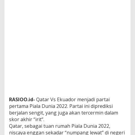
RASIOO.id-
Qatar Vs Ekuador menjadi partai
pertama Piala Dunia 2022. Partai ini diprediksi
berjalan sengit, yang juga akan tercermin dalam
skor akhir “irit”.
Qatar, sebagai tuan rumah Piala Dunia 2022,
niscaya enggan sekadar “numpang lewat” di negeri