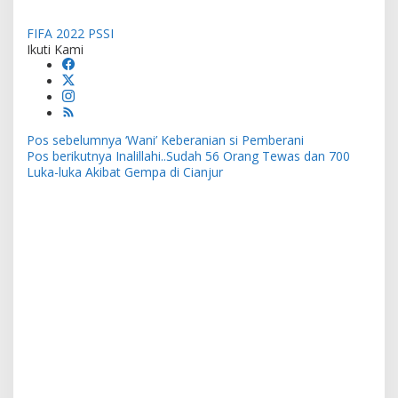
FIFA 2022
PSSI
Ikuti Kami
Navigasi
Pos sebelumnya
‘Wani’ Keberanian si Pemberani
pos
Pos berikutnya
Inalillahi..Sudah 56 Orang Tewas dan 700
Luka-luka Akibat Gempa di Cianjur