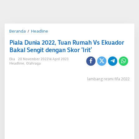
Piala
Beranda
/
Headline
Dunia
Piala Dunia 2022, Tuan Rumah Vs Ekuador
2022,
Tuan
Bakal Sengit dengan Skor ‘Irit’
Rumah
Vs
Eka
20 November 2022
14 April 2023
Headline
,
Olahraga
Ekuador
Bakal
Sengit
lambang resmi fifa 2022
dengan
Skor
'Irit'