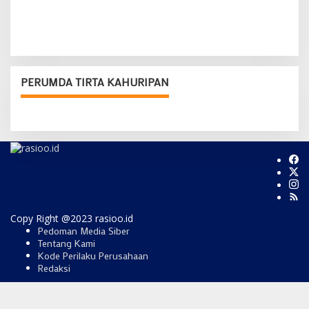
PERUMDA TIRTA KAHURIPAN
Copy Right @2023 rasioo.id
Pedoman Media Siber
Tentang Kami
Kode Perilaku Perusahaan
Redaksi