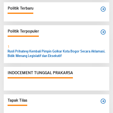
Politik Terbaru
Politik Terpopuler
1
Rusli Prihatevy Kembali Pimpin Golkar Kota Bogor Secara Aklamasi,
Bidik Menang Legislatif dan Eksekutif
INDOCEMENT TUNGGAL PRAKARSA
Tapak Tilas