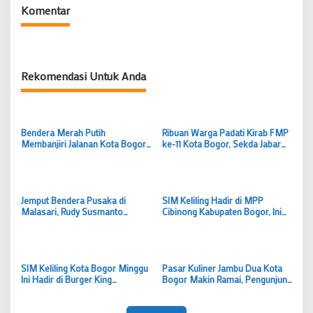
Komentar
Rekomendasi Untuk Anda
Bendera Merah Putih
Ribuan Warga Padati Kirab FMP
Membanjiri Jalanan Kota Bogor,
ke-11 Kota Bogor, Sekda Jabar
Ribuan Warga Tumpah Ruah
Semangat Perjuangan Harus
Sambut HUT Kemerdekaan
Jadi Energi Pembangunan
Jemput Bendera Pusaka di
SIM Keliling Hadir di MPP
Malasari, Rudy Susmanto
Cibinong Kabupaten Bogor, Ini
Kobarkan Semangat Persatuan
Syarat dan Ketentuan
Kabupaten Bogor
Perpanjangan SIM
SIM Keliling Kota Bogor Minggu
Pasar Kuliner Jambu Dua Kota
Ini Hadir di Burger King
Bogor Makin Ramai, Pengunjung
Pajajaran, Cek Syarat dan
Keluhkan Tempat Duduk hingga
Jadwalnya
Asap Rokok