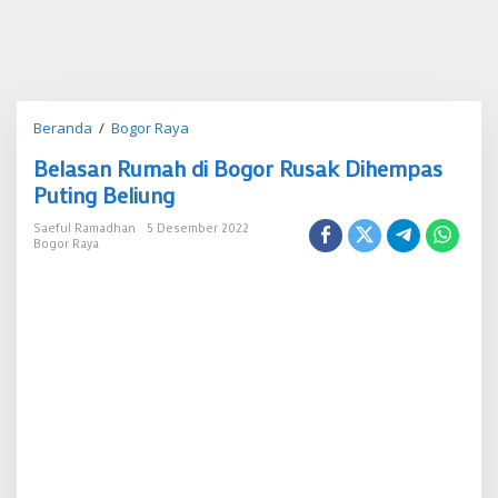
Belasan
Beranda
/
Bogor Raya
Rumah
Belasan Rumah di Bogor Rusak Dihempas
di
Bogor
Puting Beliung
Rusak
Dihempas
Saeful Ramadhan
5 Desember 2022
Bogor Raya
Puting
Beliung