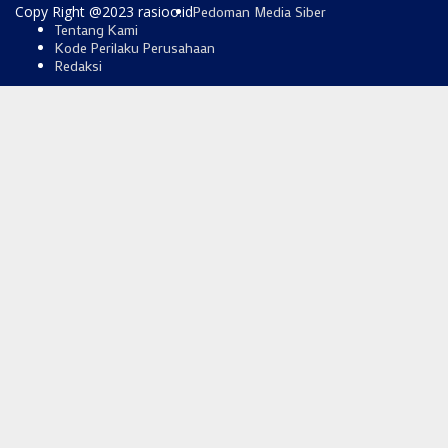
Copy Right @2023 rasioo.id
Pedoman Media Siber
Tentang Kami
Kode Perilaku Perusahaan
Redaksi