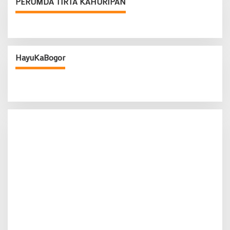
PERUMDA TIRTA KAHURIPAN
HayuKaBogor