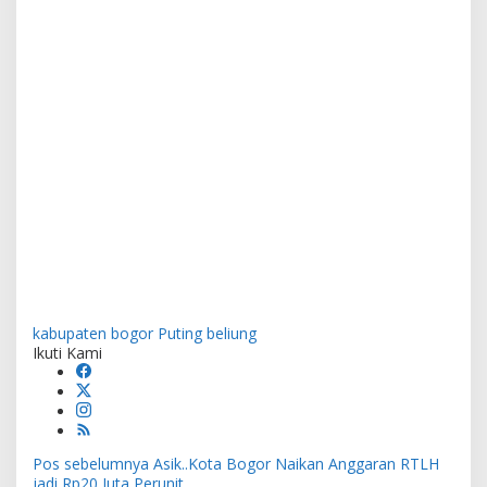
kabupaten bogor
Puting beliung
Ikuti Kami
Navigasi
Pos sebelumnya
Asik..Kota Bogor Naikan Anggaran RTLH
pos
jadi Rp20 Juta Perunit