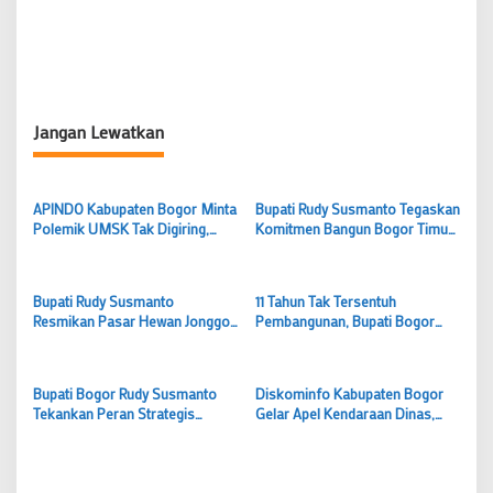
Jangan Lewatkan
APINDO Kabupaten Bogor Minta
Bupati Rudy Susmanto Tegaskan
Polemik UMSK Tak Digiring,
Komitmen Bangun Bogor Timur
Tunggu Putusan Hukum
sebagai Pusat Pertumbuhan
Berkekuatan Tetap
Ekonomi Baru
Bupati Rudy Susmanto
11 Tahun Tak Tersentuh
Resmikan Pasar Hewan Jonggol,
Pembangunan, Bupati Bogor
Dorong Bogor Timur Jadi Pusat
Rudy Susmanto Hadirkan Wajah
Pertumbuhan Ekonomi Baru
Baru SDN Tegal Benteng Cariu
Bupati Bogor Rudy Susmanto
Diskominfo Kabupaten Bogor
Tekankan Peran Strategis
Gelar Apel Kendaraan Dinas,
Camat dalam Tingkatkan
Perkuat Tertib Pengelolaan Aset
Pelayanan Publik
Daerah