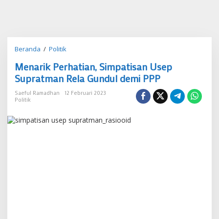
Menarik
Beranda
/
Politik
Perhatian,
Menarik Perhatian, Simpatisan Usep
Simpatisan
Usep
Supratman Rela Gundul demi PPP
Supratman
Rela
Saeful Ramadhan
12 Februari 2023
Politik
Gundul
demi
PPP