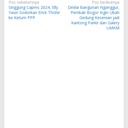
Navigasi
Pos sebelumnya
Pos berikutnya
Singgung Capres 2024, Elly
Dinilai Bangunan Nganggur,
pos
Yasin Sodorkan Erick Thohir
Pemkab Bogor Ingin Ubah
ke Ketum PPP
Gedung Kesenian jadi
Kantong Parkir dan Galery
UMKM