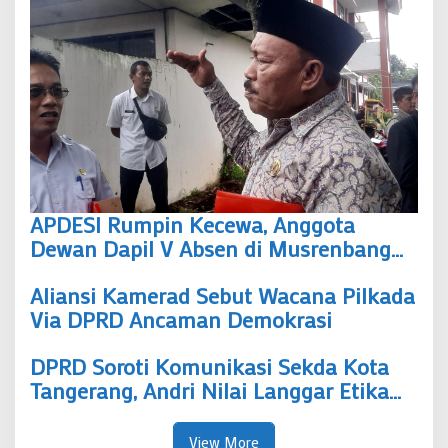
2031
APDESI Rumpin Kecewa, Anggota
Dewan Dapil V Absen di Musrenbang
Kecamatan
Aliansi Kamerad Sebut Wacana Pilkada
Via DPRD Ancaman Demokrasi
DPRD Soroti Komunikasi Sekda Kota
Tangerang, Andri Nilai Langgar Etika
Organisasi
View More