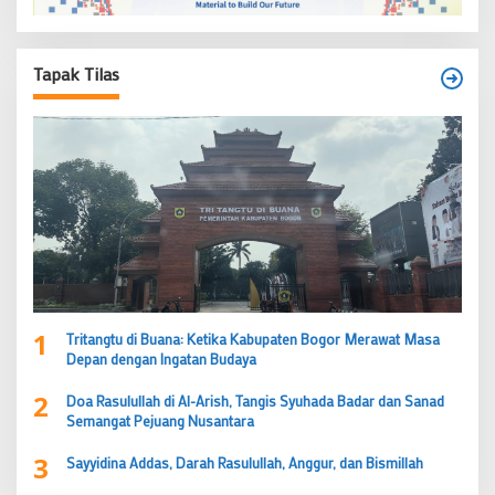
Tapak Tilas
1
Tritangtu di Buana: Ketika Kabupaten Bogor Merawat Masa
Depan dengan Ingatan Budaya
2
Doa Rasulullah di Al-Arish, Tangis Syuhada Badar dan Sanad
Semangat Pejuang Nusantara
3
Sayyidina Addas, Darah Rasulullah, Anggur, dan Bismillah