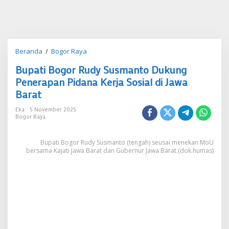
Bupati
Beranda
/
Bogor Raya
Bogor
Bupati Bogor Rudy Susmanto Dukung
Rudy
Susmanto
Penerapan Pidana Kerja Sosial di Jawa
Dukung
Barat
Penerapan
Pidana
Eka
5 November 2025
Kerja
Bogor Raya
Sosial
di
Bupati Bogor Rudy Susmanto (tengah) seusai menekan MoU
Jawa
bersama Kajati Jawa Barat dan Gubernur Jawa Barat.(dok.humas)
Barat