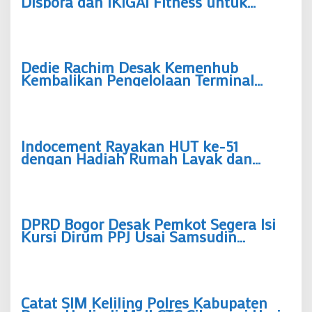
Dispora dan IKIGAI Fitness untuk
Tingkatkan Prestasi Atlet Bogor
Dedie Rachim Desak Kemenhub
Kembalikan Pengelolaan Terminal
Baranangsiang ke Pemkot Bogor
Indocement Rayakan HUT ke-51
dengan Hadiah Rumah Layak dan
Lapangan Bola untuk Warga
Klapanunggal
DPRD Bogor Desak Pemkot Segera Isi
Kursi Dirum PPJ Usai Samsudin
Mengundurkan Diri
Catat SIM Keliling Polres Kabupaten