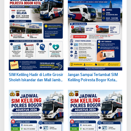
SIM Keliling Hadir di Lotte Grosir
Jangan Sampai Terlambat SIM
Sholeh Iskandar dan Mall Jambu
Keliling Polresta Bogor Kota
Dua Kota Bogor, Catat Jadwal
Hadir di BTM dan Jambu Dua
dan Syarat Perpanjangannya
Hari Ini Cek Syaratnya