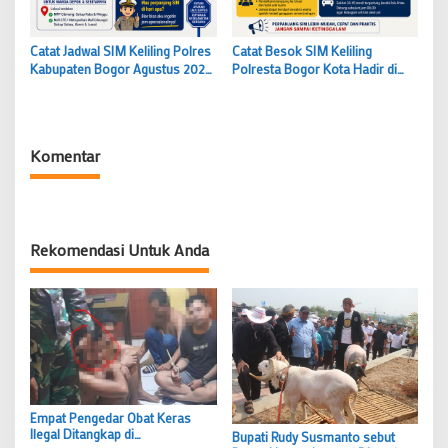
Catat Jadwal SIM Keliling Polres
Catat Besok SIM Keliling
Kabupaten Bogor Agustus 2026
Polresta Bogor Kota Hadir di
Perpanjang SIM di MPP
Burger King Pajajaran
Cibinong Setiap Minggu
Perpanjang SIM A dan C Tanpa
Kuota
Komentar
Rekomendasi Untuk Anda
Empat Pengedar Obat Keras
Ilegal Ditangkap di
Bupati Rudy Susmanto sebut