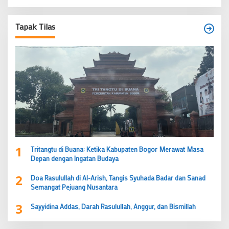
Tapak Tilas
1
Tritangtu di Buana: Ketika Kabupaten Bogor Merawat Masa
Depan dengan Ingatan Budaya
2
Doa Rasulullah di Al-Arish, Tangis Syuhada Badar dan Sanad
Semangat Pejuang Nusantara
3
Sayyidina Addas, Darah Rasulullah, Anggur, dan Bismillah