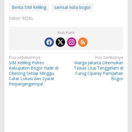
Berita SIM Keliling
samsat kota bogor
Editor: RIZAL
Ikuti Kami
Navigasi
Pos sebelumnya
Pos berikutnya
SIM Keliling Polres
Warga Jakarta Ditemukan
pos
Kabupaten Bogor Hadir di
Tewas Usai Tenggelam di
Cibinong Setiap Minggu,
Curug Ciparay Pamijahan
Catat Lokasi dan Syarat
Bogor
Perpanjangannya!