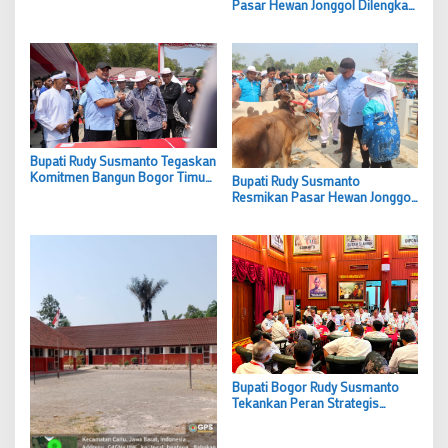
Parungpanjang Bogor
Pasar Hewan Jonggol Dilengkapi
Hotel Hewan Berkapasitas
Ratusan Ekor
Bupati Rudy Susmanto Tegaskan
Komitmen Bangun Bogor Timur
Bupati Rudy Susmanto
sebagai Pusat Pertumbuhan
Resmikan Pasar Hewan Jonggol,
Ekonomi Baru
Dorong Bogor Timur Jadi Pusat
Pertumbuhan Ekonomi Baru
Bupati Bogor Rudy Susmanto
Tekankan Peran Strategis
Camat dalam Tingkatkan
Pelayanan Publik