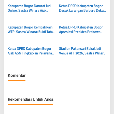
Kabupaten Bogor Darurat Judi
Ketua DPRD Kabupaten Bogor
Online, Sastra Winara Ajak
Desak Larangan Berburu Dekat
Warga Hentikan Kebiasaan Judi
Permukiman Usai Bocah Tewas
Digital
Diterkam Anjing
Kabupaten Bogor Kembali Raih
Ketua DPRD Kabupaten Bogor
WTP, Sastra Winara: Bukti Tata
Apresiasi Presiden Prabowo
Kelola Pemerintahan Makin Baik
yang Konsisten Bagikan Hewan
Kurban untuk Warga
Ketua DPRD Kabupaten Bogor
Stadion Pakansari Bakal Jadi
Ajak ASN Tingkatkan Pelayanan
Venue AFF 2026, Sastra Winara
di Momentum Harkitnas 2026
Minta Perbaikan Dipercepat
Komentar
Rekomendasi Untuk Anda