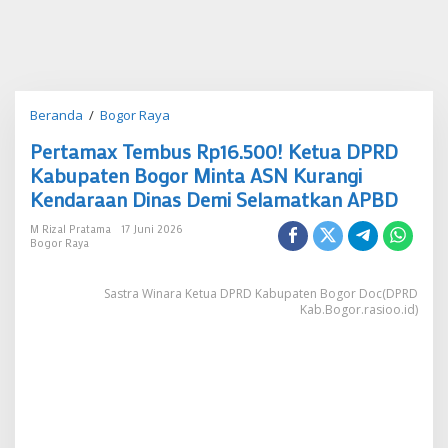
Pertamax
Beranda
/
Bogor Raya
Tembus
Pertamax Tembus Rp16.500! Ketua DPRD
Rp16.500!
Ketua
Kabupaten Bogor Minta ASN Kurangi
DPRD
Kendaraan Dinas Demi Selamatkan APBD
Kabupaten
Bogor
M Rizal Pratama
17 Juni 2026
Minta
Bogor Raya
ASN
Kurangi
Sastra Winara Ketua DPRD Kabupaten Bogor Doc(DPRD
Kendaraan
Kab.Bogor.rasioo.id)
Dinas
Demi
Selamatkan
APBD