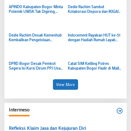
APINDO Kabupaten Bogor Minta
Dedie Rachim Sambut
Polemik UMSK Tak Digiring,
Kolaborasi Dispora dan IKIGAI
Tunggu Putusan Hukum
Fitness untuk Tingkatkan
Berkekuatan Tetap
Prestasi Atlet Bogor
Dedie Rachim Desak Kemenhub
Indocement Rayakan HUT ke-51
Kembalikan Pengelolaan
dengan Hadiah Rumah Layak
Terminal Baranangsiang ke
dan Lapangan Bola untuk Warga
Pemkot Bogor
Klapanunggal
DPRD Bogor Desak Pemkot
Catat SIM Keliling Polres
Segera Isi Kursi Dirum PPJ Usai
Kabupaten Bogor Hadir di Mall
Samsudin Mengundurkan Diri
CTC Cileungsi Hari Ini, Siapkan
Tiga Dokumen Ini
View More
Intermeso
Refleksi: Klaim Jasa dan Kejujuran Diri