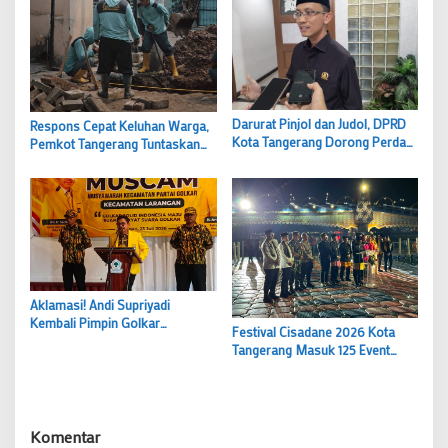
Darurat Pinjol dan Judol, DPRD
Respons Cepat Keluhan Warga,
Kota Tangerang Dorong Perda
Pemkot Tangerang Tuntaskan
hingga Satgas Anti-Rentenir
Normalisasi Saluran Air Perum
Taman Gebang Permai
Aklamasi! Andi Supriyadi
Kembali Pimpin Golkar
Festival Cisadane 2026 Kota
Larangan, Target Tambah Kursi
Tangerang Masuk 125 Event
di 2029
Terbaik KEN
Komentar