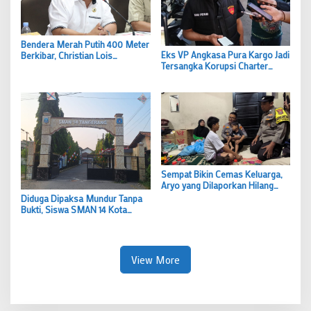
Bendera Merah Putih 400 Meter
Eks VP Angkasa Pura Kargo Jadi
Berkibar, Christian Lois
Tersangka Korupsi Charter
Nasionalisme Sejati Lahir dari
Pesawat, Rp5,49 Miliar Dibayar
Gotong Royong Warga
tapi Boeing Tak Pernah Datang
Sempat Bikin Cemas Keluarga,
Aryo yang Dilaporkan Hilang
Akhirnya Ditemukan Selamat,
Diduga Dipaksa Mundur Tanpa
Polsek Pinang Bergerak Cepat
Bukti, Siswa SMAN 14 Kota
Tangerang Bongkar Kronologi
Pengeluaran Sepihak “Saya
Hanya Ingin Keadilan”
View More