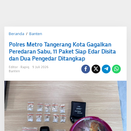
Polres
Beranda
/
Banten
Metro
Polres Metro Tangerang Kota Gagalkan
Tangerang
Kota
Peredaran Sabu, 11 Paket Siap Edar Disita
Gagalkan
dan Dua Pengedar Ditangkap
Peredaran
Sabu,
Editor : Rapiq
9 Juli 2026
11
Banten
Paket
Siap
Edar
Disita
dan
Dua
Pengedar
Ditangkap