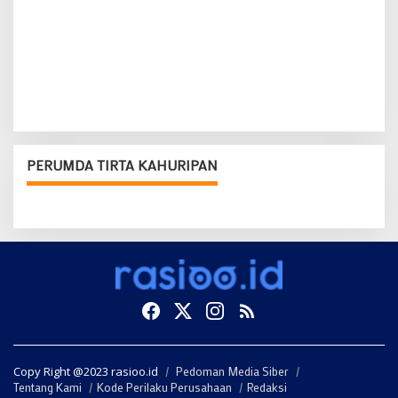
PERUMDA TIRTA KAHURIPAN
Copy Right @2023 rasioo.id
Pedoman Media Siber
Tentang Kami
Kode Perilaku Perusahaan
Redaksi