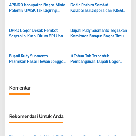
APINDO Kabupaten Bogor Minta
Dedie Rachim Sambut
Polemik UMSK Tak Digiring,
Kolaborasi Dispora dan IKIGAI
Tunggu Putusan Hukum
Fitness untuk Tingkatkan
Berkekuatan Tetap
Prestasi Atlet Bogor
DPRD Bogor Desak Pemkot
Bupati Rudy Susmanto Tegaskan
Segera Isi Kursi Dirum PPJ Usai
Komitmen Bangun Bogor Timur
Samsudin Mengundurkan Diri
sebagai Pusat Pertumbuhan
Ekonomi Baru
Bupati Rudy Susmanto
11 Tahun Tak Tersentuh
Resmikan Pasar Hewan Jonggol,
Pembangunan, Bupati Bogor
Dorong Bogor Timur Jadi Pusat
Rudy Susmanto Hadirkan Wajah
Pertumbuhan Ekonomi Baru
Baru SDN Tegal Benteng Cariu
Komentar
Rekomendasi Untuk Anda