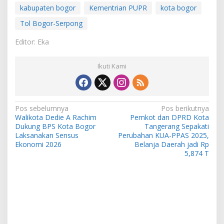
kabupaten bogor
Kementrian PUPR
kota bogor
Tol Bogor-Serpong
Editor: Eka
Ikuti Kami
Navigasi
Pos sebelumnya
Pos berikutnya
Walikota Dedie A Rachim
Pemkot dan DPRD Kota
pos
Dukung BPS Kota Bogor
Tangerang Sepakati
Laksanakan Sensus
Perubahan KUA-PPAS 2025,
Ekonomi 2026
Belanja Daerah jadi Rp
5,874 T