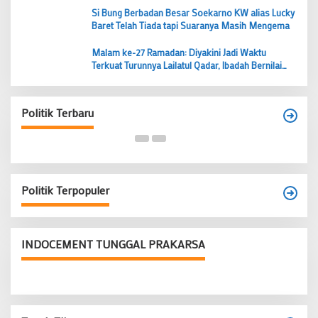
Si Bung Berbadan Besar Soekarno KW alias Lucky
Baret Telah Tiada tapi Suaranya Masih Mengema
Malam ke-27 Ramadan: Diyakini Jadi Waktu
Terkuat Turunnya Lailatul Qadar, Ibadah Bernilai
Lebih dari 1000 Bulan
Budi Prasetyo Kembali Pimpin Golkar Kecamatan
Tangerang Periode 2026–2031
Politik Terbaru
Di Banten, Politik
|
28 Juni 2026
Politik Terpopuler
INDOCEMENT TUNGGAL PRAKARSA