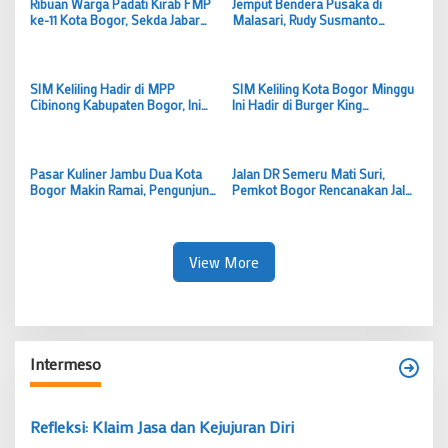
Ribuan Warga Padati Kirab FMP
Jemput Bendera Pusaka di
ke-11 Kota Bogor, Sekda Jabar
Malasari, Rudy Susmanto
Semangat Perjuangan Harus
Kobarkan Semangat Persatuan
Jadi Energi Pembangunan
Kabupaten Bogor
SIM Keliling Hadir di MPP
SIM Keliling Kota Bogor Minggu
Cibinong Kabupaten Bogor, Ini
Ini Hadir di Burger King
Syarat dan Ketentuan
Pajajaran, Cek Syarat dan
Perpanjangan SIM
Jadwalnya
Pasar Kuliner Jambu Dua Kota
Jalan DR Semeru Mati Suri,
Bogor Makin Ramai, Pengunjung
Pemkot Bogor Rencanakan Jalur
Keluhkan Tempat Duduk hingga
Dua Arah, Dedie A Rachim Bisa
Asap Rokok
Mempersingkat Waktu
View More
Intermeso
Refleksi: Klaim Jasa dan Kejujuran Diri