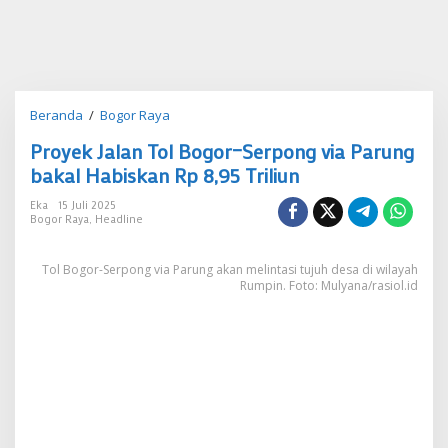
Proyek
Beranda
/
Bogor Raya
Jalan
Proyek Jalan Tol Bogor–Serpong via Parung
Tol
Bogor–
bakal Habiskan Rp 8,95 Triliun
Serpong
via
Eka
15 Juli 2025
Bogor Raya
,
Headline
Parung
bakal
Habiskan
Tol Bogor-Serpong via Parung akan melintasi tujuh desa di wilayah
Rp
Rumpin. Foto: Mulyana/rasiol.id
8,95
Triliun