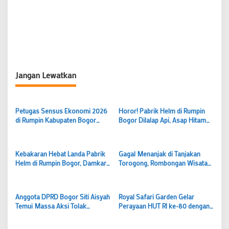
Jangan Lewatkan
Petugas Sensus Ekonomi 2026
Horor! Pabrik Helm di Rumpin
di Rumpin Kabupaten Bogor
Bogor Dilalap Api, Asap Hitam
Temui Kendala Banyak Warga
Pekat Membumbung Tinggi
Tak Jujur Soal Pendapatan
Kebakaran Hebat Landa Pabrik
Gagal Menanjak di Tanjakan
Helm di Rumpin Bogor, Damkar
Torogong, Rombongan Wisata
Berjibaku Padamkan Api
Jatuh ke Jurang Sedalam 3
Meter di Rumpin
Anggota DPRD Bogor Siti Aisyah
Royal Safari Garden Gelar
Temui Massa Aksi Tolak
Perayaan HUT RI ke-80 dengan
Penutupan Tambang
Parade Satwa dan Lomba 17-an