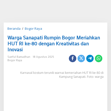
Warga
Beranda
/
Bogor Raya
Sanapati
Warga Sanapati Rumpin Bogor Meriahkan
Rumpin
Bogor
HUT RI ke-80 dengan Kreativitas dan
Meriahkan
Inovasi
HUT
RI
Saeful Ramadhan
18 Agustus 2025
ke-
Bogor Raya
80
dengan
Karnaval kostum terunik warnai kemeriahan HUT RI ke-80 di
Kreativitas
Kampung Sanapati. Foto: warga
dan
Inovasi