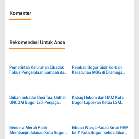
Komentar
Rekomendasi Untuk Anda
Pemerintah Kelurahan Cibadak
Pemkab Bogor Sisir Korban
Fokus Pengelolaan Sampah dan
Keracunan MBG di Dramaga,
Optimalkan Potensi UMKM
Total 70 Orang
Lokal
Bukan Sekadar Besi Tua, Onthel
Kabag Hukum dan HAM Kota
ONCOM Bogor Jadi Penjaga
Bogor Laporkan Ketua LSM
Cerita Sejarah di Festival Merah
Usai Diduga Cemarkan Nama
Putih
Baik ASN
Bendera Merah Putih
Ribuan Warga Padati Kirab FMP
Membanjiri Jalanan Kota Bogor,
ke-11 Kota Bogor, Sekda Jabar
Ribuan Warga Tumpah Ruah
Semangat Perjuangan Harus