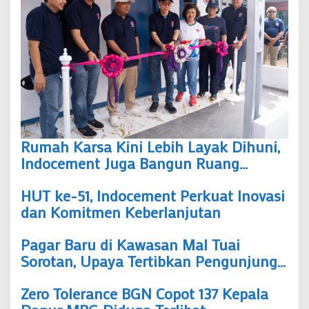
Rumah Karsa Kini Lebih Layak Dihuni,
Indocement Juga Bangun Ruang
Olahraga untuk Warga Bantarjati
HUT ke-51, Indocement Perkuat Inovasi
dan Komitmen Keberlanjutan
Pagar Baru di Kawasan Mal Tuai
Sorotan, Upaya Tertibkan Pengunjung
atau Justru Merepotkan?
Zero Tolerance BGN Copot 137 Kepala