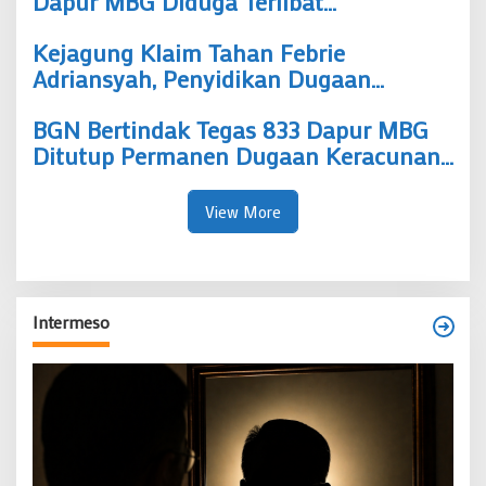
Dapur MBG Diduga Terlibat
Pelanggaran dan Penyimpangan Dana
Kejagung Klaim Tahan Febrie
Adriansyah, Penyidikan Dugaan
Korupsi dan TPPU Berlanjut
BGN Bertindak Tegas 833 Dapur MBG
Ditutup Permanen Dugaan Keracunan
Massal di Semarang Jadi Alarm
Nasional
View More
Intermeso