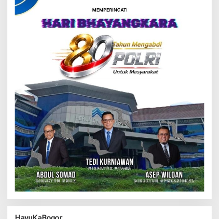
HayuKaBogor