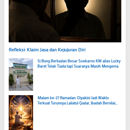
Refleksi: Klaim Jasa dan Kejujuran Diri
Si Bung Berbadan Besar Soekarno KW alias Lucky
Baret Telah Tiada tapi Suaranya Masih Mengema
Malam ke-27 Ramadan: Diyakini Jadi Waktu
Terkuat Turunnya Lailatul Qadar, Ibadah Bernilai
Lebih dari 1000 Bulan