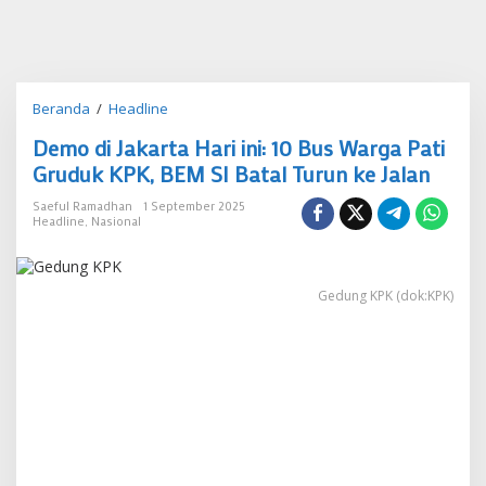
Demo
Beranda
/
Headline
di
Demo di Jakarta Hari ini: 10 Bus Warga Pati
Jakarta
Hari
Gruduk KPK, BEM SI Batal Turun ke Jalan
ini:
10
Saeful Ramadhan
1 September 2025
Headline
,
Nasional
Bus
Warga
Pati
Gruduk
Gedung KPK (dok:KPK)
KPK,
BEM
SI
Batal
Turun
ke
Jalan