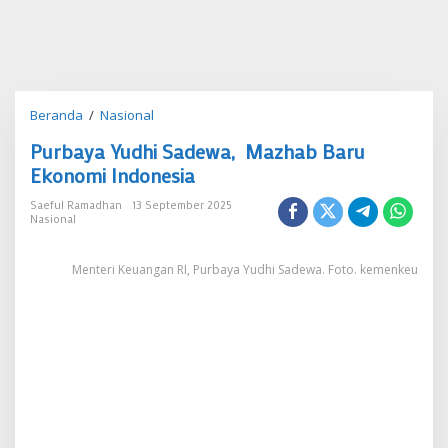
Purbaya
Beranda
/
Nasional
Yudhi
Purbaya Yudhi Sadewa, Mazhab Baru
Sadewa,
Mazhab
Ekonomi Indonesia
Baru
Ekonomi
Saeful Ramadhan
13 September 2025
Nasional
Indonesia
Menteri Keuangan RI, Purbaya Yudhi Sadewa. Foto. kemenkeu