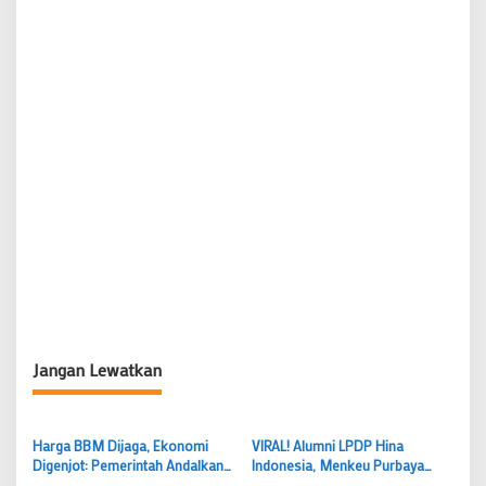
Jangan Lewatkan
Harga BBM Dijaga, Ekonomi
VIRAL! Alumni LPDP Hina
Digenjot: Pemerintah Andalkan
Indonesia, Menkeu Purbaya
APBN Redam Gejolak Global
Murka: Blacklist Seumur Hidup