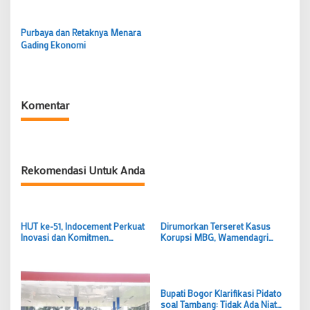
dan Wajib Kembalikan Dana
Beasiswa!
Purbaya dan Retaknya Menara
Gading Ekonomi
Komentar
Rekomendasi Untuk Anda
HUT ke-51, Indocement Perkuat
Dirumorkan Terseret Kasus
Inovasi dan Komitmen
Korupsi MBG, Wamendagri
Keberlanjutan
Bima Arya Akui Pertemuan
dengan BGN
Bupati Bogor Klarifikasi Pidato
soal Tambang: Tidak Ada Niat