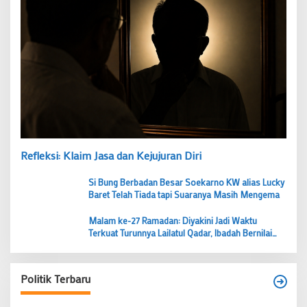
Refleksi: Klaim Jasa dan Kejujuran Diri
Si Bung Berbadan Besar Soekarno KW alias Lucky
Baret Telah Tiada tapi Suaranya Masih Mengema
Malam ke-27 Ramadan: Diyakini Jadi Waktu
Terkuat Turunnya Lailatul Qadar, Ibadah Bernilai
Lebih dari 1000 Bulan
Politik Terbaru