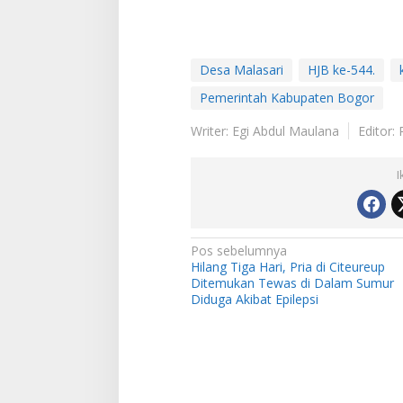
Desa Malasari
HJB ke-544.
Pemerintah Kabupaten Bogor
Writer: Egi Abdul Maulana
Editor: 
I
N
Pos sebelumnya
Hilang Tiga Hari, Pria di Citeureup
a
Ditemukan Tewas di Dalam Sumur
v
Diduga Akibat Epilepsi
i
g
a