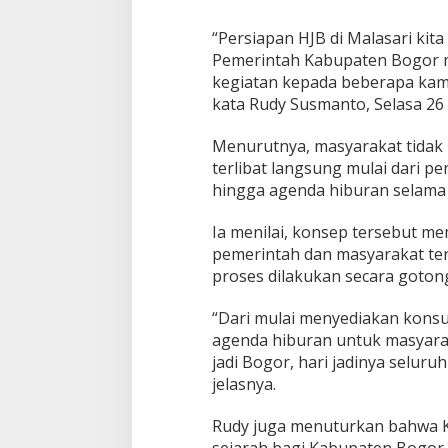
k
a
“Persiapan HJB di Malasari kit
n
K
Pemerintah Kabupaten Bogor 
e
kegiatan kepada beberapa kamp
s
kata Rudy Susmanto, Selasa 26 
e
d
Menurutnya, masyarakat tidak 
e
r
terlibat langsung mulai dari p
h
hingga agenda hiburan selama
a
n
Ia menilai, konsep tersebut 
a
pemerintah dan masyarakat ter
a
n
proses dilakukan secara goton
“Dari mulai menyediakan konsu
agenda hiburan untuk masyaraka
jadi Bogor, hari jadinya selur
jelasnya.
Rudy juga menuturkan bahwa K