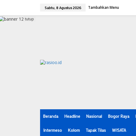
L
Tambahkan Menu
e
Sabtu, 8 Agustus 2026
w
a
tutup
t
i
k
e
k
o
n
t
e
n
Beranda
Headline
Nasional
Bogor Raya
Intermeso
Kolom
Tapak Tilas
WISATA