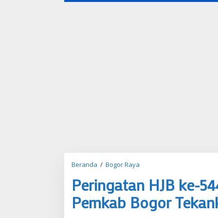
Beranda
/
Bogor Raya
P
e
Peringatan HJB ke-54
r
i
Pemkab Bogor Tekan
n
g
a