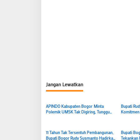
s
i
p
o
s
Jangan Lewatkan
APINDO Kabupaten Bogor Minta
Bupati Ru
Polemik UMSK Tak Digiring, Tunggu
Komitmen 
Putusan Hukum Berkekuatan Tetap
sebagai P
Baru
11 Tahun Tak Tersentuh Pembangunan,
Bupati Bo
Bupati Bogor Rudy Susmanto Hadirkan
Tekankan 