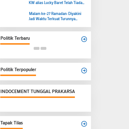
KW alias Lucky Baret Telah Tiada
tapi Suaranya Masih Mengema
Malam ke-27 Ramadan: Diyakini
Jadi Waktu Terkuat Turunnya
Lailatul Qadar, Ibadah Bernilai Lebih
Budi Prasetyo Kembali Pimpin Golkar
dari 1000 Bulan
Kecamatan Tangerang Periode 2026–
2031
Politik Terbaru
Di Banten, Politik
|
28 Juni 2026
Politik Terpopuler
INDOCEMENT TUNGGAL PRAKARSA
Tapak Tilas