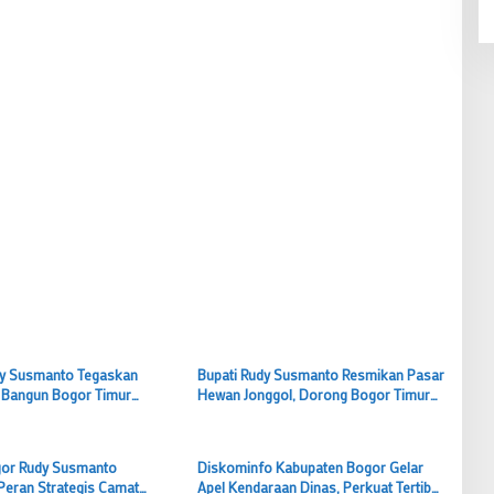
dy Susmanto Tegaskan
Bupati Rudy Susmanto Resmikan Pasar
Bangun Bogor Timur
Hewan Jonggol, Dorong Bogor Timur
usat Pertumbuhan Ekonomi
Jadi Pusat Pertumbuhan Ekonomi Baru
gor Rudy Susmanto
Diskominfo Kabupaten Bogor Gelar
Peran Strategis Camat
Apel Kendaraan Dinas, Perkuat Tertib