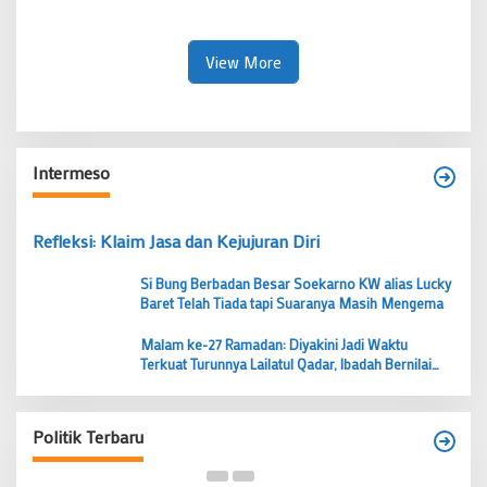
Demokrasi
Langgar Etika Organisasi
View More
Intermeso
Refleksi: Klaim Jasa dan Kejujuran Diri
Si Bung Berbadan Besar Soekarno KW alias Lucky
Baret Telah Tiada tapi Suaranya Masih Mengema
Malam ke-27 Ramadan: Diyakini Jadi Waktu
Terkuat Turunnya Lailatul Qadar, Ibadah Bernilai
Lebih dari 1000 Bulan
Budi Prasetyo Kembali Pimpin Golkar Kecamatan
Tangerang Periode 2026–2031
Politik Terbaru
Di Banten, Politik
|
28 Juni 2026