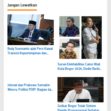
Jangan Lewatkan
Rudy Susmanto ajak Pers Kawal
Transisi Kepemimpinan dan
Keutuhan Bangsa
Survei Elektabilitas Calon Wali
Kota Bogor 2024, Dedie Rachim
Teratas, Sendi Fardiansyah
Masuk Tiga Besar
Jokowi dan Prabowo Semakin
Mesra, Politisi PDIP: Bagian dari
Cara Menggembirakan Orang
Golkar Bogor Tolak Sistem
Pemilu Proporsional Tertutup