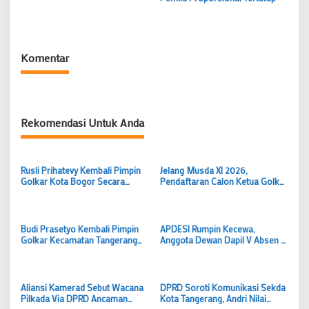
Komentar
Rekomendasi Untuk Anda
Rusli Prihatevy Kembali Pimpin
Jelang Musda XI 2026,
Golkar Kota Bogor Secara
Pendaftaran Calon Ketua Golkar
Aklamasi, Bidik Menang
Kota Bogor Resmi Dibuka
Legislatif dan Eksekutif
Budi Prasetyo Kembali Pimpin
APDESI Rumpin Kecewa,
Golkar Kecamatan Tangerang
Anggota Dewan Dapil V Absen di
Periode 2026–2031
Musrenbang Kecamatan
Aliansi Kamerad Sebut Wacana
DPRD Soroti Komunikasi Sekda
Pilkada Via DPRD Ancaman
Kota Tangerang, Andri Nilai