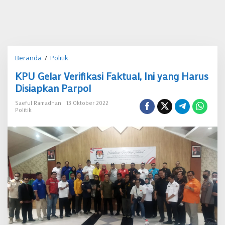
KPU
Beranda
/
Politik
Gelar
KPU Gelar Verifikasi Faktual, Ini yang Harus
Verifikasi
Faktual,
Disiapkan Parpol
Ini
yang
Saeful Ramadhan
13 Oktober 2022
Politik
Harus
Disiapkan
Parpol