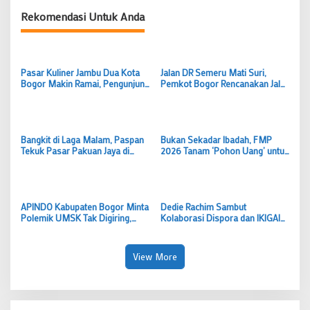
Rekomendasi Untuk Anda
Pasar Kuliner Jambu Dua Kota
Jalan DR Semeru Mati Suri,
Bogor Makin Ramai, Pengunjung
Pemkot Bogor Rencanakan Jalur
Keluhkan Tempat Duduk hingga
Dua Arah, Dedie A Rachim Bisa
Asap Rokok
Mempersingkat Waktu
Bangkit di Laga Malam, Paspan
Bukan Sekadar Ibadah, FMP
Tekuk Pasar Pakuan Jaya di
2026 Tanam ‘Pohon Uang’ untuk
Walikota Cup 2026
Rumah Ibadah di Kota Bogor
APINDO Kabupaten Bogor Minta
Dedie Rachim Sambut
Polemik UMSK Tak Digiring,
Kolaborasi Dispora dan IKIGAI
Tunggu Putusan Hukum
Fitness untuk Tingkatkan
Berkekuatan Tetap
Prestasi Atlet Bogor
View More