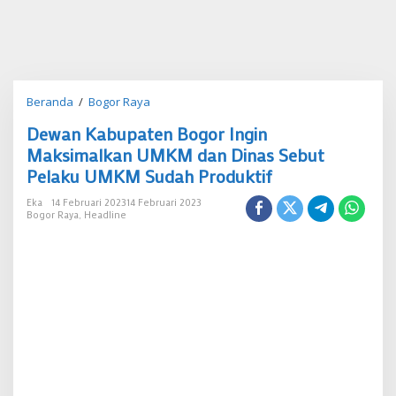
Dewan
Beranda
/
Bogor Raya
Kabupaten
Dewan Kabupaten Bogor Ingin
Bogor
Ingin
Maksimalkan UMKM dan Dinas Sebut
Maksimalkan
Pelaku UMKM Sudah Produktif
UMKM
dan
Eka
14 Februari 2023
14 Februari 2023
Dinas
Bogor Raya
,
Headline
Sebut
Pelaku
UMKM
Sudah
Produktif