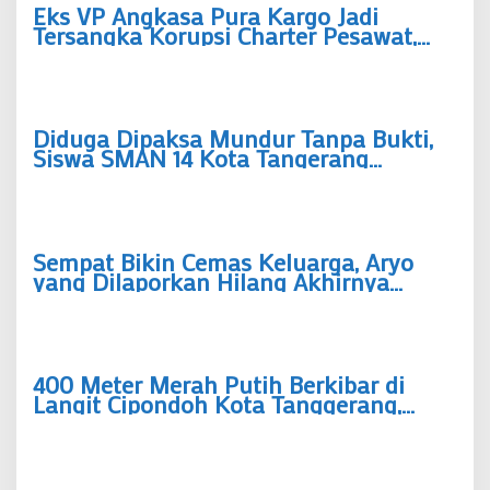
Eks VP Angkasa Pura Kargo Jadi
Tersangka Korupsi Charter Pesawat,
Rp5,49 Miliar Dibayar tapi Boeing Tak
Pernah Datang
Diduga Dipaksa Mundur Tanpa Bukti,
Siswa SMAN 14 Kota Tangerang
Bongkar Kronologi Pengeluaran
Sepihak “Saya Hanya Ingin Keadilan”
Sempat Bikin Cemas Keluarga, Aryo
yang Dilaporkan Hilang Akhirnya
Ditemukan Selamat, Polsek Pinang
Bergerak Cepat
400 Meter Merah Putih Berkibar di
Langit Cipondoh Kota Tanggerang,
Simbol Semangat Warga Menyongsong
Indonesia Emas