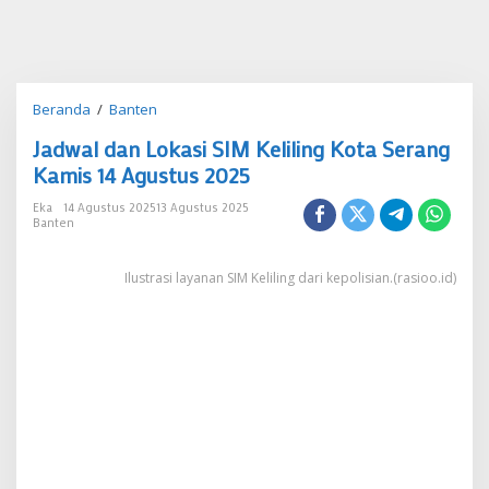
Jadwal
Beranda
/
Banten
dan
Jadwal dan Lokasi SIM Keliling Kota Serang
Lokasi
SIM
Kamis 14 Agustus 2025
Keliling
Kota
Eka
14 Agustus 2025
13 Agustus 2025
Banten
Serang
Kamis
14
Ilustrasi layanan SIM Keliling dari kepolisian.(rasioo.id)
Agustus
2025