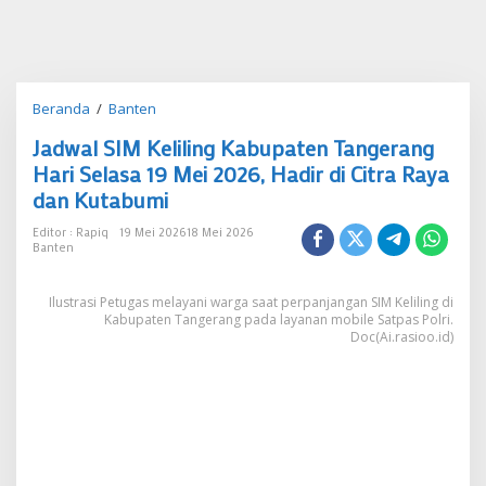
Jadwal
Beranda
/
Banten
SIM
Jadwal SIM Keliling Kabupaten Tangerang
Keliling
Kabupaten
Hari Selasa 19 Mei 2026, Hadir di Citra Raya
Tangerang
dan Kutabumi
Hari
Selasa
Editor : Rapiq
19 Mei 2026
18 Mei 2026
19
Banten
Mei
2026,
Ilustrasi Petugas melayani warga saat perpanjangan SIM Keliling di
Hadir
Kabupaten Tangerang pada layanan mobile Satpas Polri.
di
Doc(Ai.rasioo.id)
Citra
Raya
dan
Kutabumi