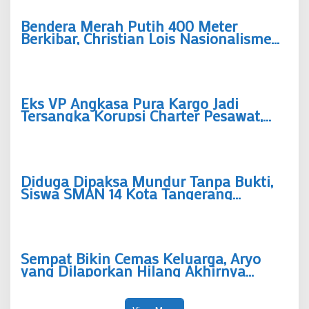
Bendera Merah Putih 400 Meter
Berkibar, Christian Lois Nasionalisme
Sejati Lahir dari Gotong Royong Warga
Eks VP Angkasa Pura Kargo Jadi
Tersangka Korupsi Charter Pesawat,
Rp5,49 Miliar Dibayar tapi Boeing Tak
Pernah Datang
Diduga Dipaksa Mundur Tanpa Bukti,
Siswa SMAN 14 Kota Tangerang
Bongkar Kronologi Pengeluaran
Sepihak “Saya Hanya Ingin Keadilan”
Sempat Bikin Cemas Keluarga, Aryo
yang Dilaporkan Hilang Akhirnya
Ditemukan Selamat, Polsek Pinang
Bergerak Cepat